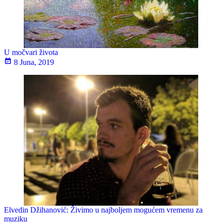
U močvari života
8 Juna, 2019
Elvedin Džihanović: Živimo u najboljem mogućem vremenu za
muziku