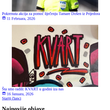
Pokrenuta akcija za pomoć liječenju Tamare Došen iz Prijedora
11 Februara, 2026
Šta smo radili: KVART u godini iza nas
16 Januara, 2026
Navigacija
Stariji članci
člancima
Najnovije objave