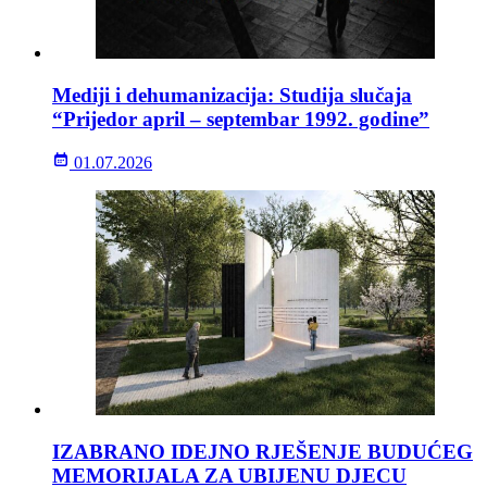
Mediji i dehumanizacija: Studija slučaja
“Prijedor april – septembar 1992. godine”
01.07.2026
IZABRANO IDEJNO RJEŠENJE BUDUĆEG
MEMORIJALA ZA UBIJENU DJECU