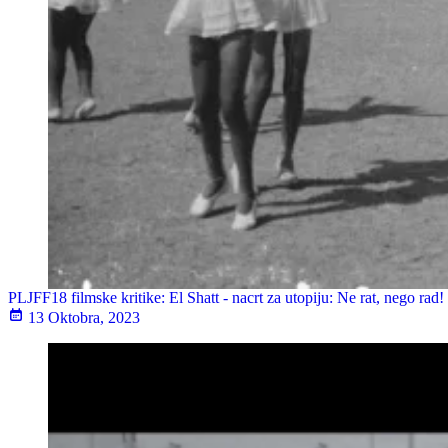
PLJFF18 filmske kritike: El Shatt - nacrt za utopiju: Ne rat, nego rad!
13 Oktobra, 2023