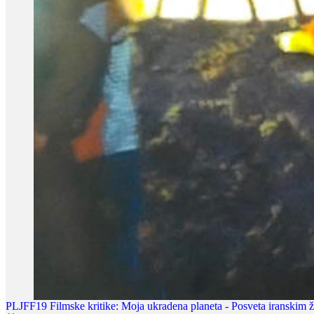
PLJFF19 Filmske kritike: Moja ukradena planeta - Posveta iranskim