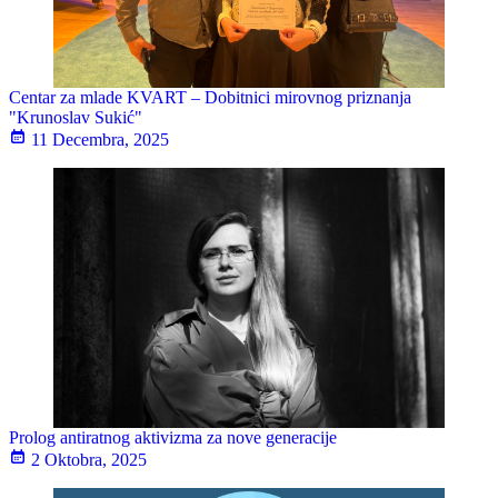
Centar za mlade KVART – Dobitnici mirovnog priznanja
"Krunoslav Sukić"
11 Decembra, 2025
Prolog antiratnog aktivizma za nove generacije
2 Oktobra, 2025