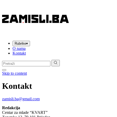
Rubrike
▾
O nama
Kontakt
Pretraga:
Skip to content
Kontakt
zamisli.ba@gmail.com
Redakcija
Centar za mlade “KVART”