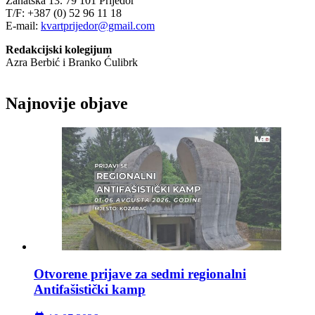
Zanatska 13. 79 101 Prijedor
T/F: +387 (0) 52 96 11 18
E-mail:
kvartprijedor@gmail.com
Redakcijski kolegijum
Azra Berbić i Branko Ćulibrk
Najnovije objave
Otvorene prijave za sedmi regionalni
Antifašistički kamp