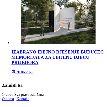
IZABRANO IDEJNO RJEŠENJE BUDUĆEG
MEMORIJALA ZA UBIJENU DJECU
PRIJEDORA
30.06.2026
Zamisli.ba
© 2026 Sva prava zadržana
O nama
|
Kontakt