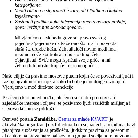
kategorijama
Voditi računa o sigurnosti izvora, ali i ljudima o kojima
izvještavamo
Zastupati politiku nulte toleranciju prema govoru mržnje,
govor mržnje nije sloboda govora.
Mi vjerujemo u slobodu govora i pravo svakog
pojedinca/pojedinke da kaže ono što misli i pravo da
sluša šta drugi/e kažu. Zahvaljujući novim medijima,
niko ne može kontrolisati ono što drugi žele
objavljivati. Svi/e mogu ispričati svoje priče, a mi
želimo biti prostor koji će im to omogućiti.
Naše cilj je da pravimo mostove putem kojih će se povezivati ljudi i
razmjenjivati informacije, a kako bi bolje jedni druge razumjeli.
Vjerujemo u moć direktne konekcije.
Pisaćemo kao pojedinci/ke, ali ćemo se truditi promovisati
zajedničke interese i ciljeve, te pozivamo ljudi različitih mišljenja i
stavova da nam se pridruže.
Osnivač portala
Zamisli.b
a,
Centar za mlade KVART
, je
aktivistička organizacija iz Prijedora koja se, radeći sa mladima, bavi
pitanjima suočavanja sa prošlošću, ljudskim pravima sa posebnim
akcentom na prava marginalizovanih grupa, i socijalnom pravdom.