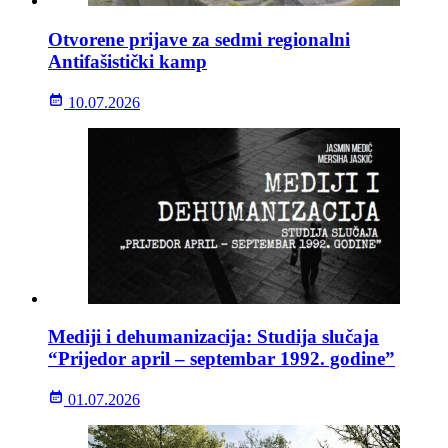
Otvorene prijave za sedmi regionalni
Antifašistički kamp
10.07.2026
Mediji i dehumanizacija: Studija slučaja
“Prijedor april – septembar 1992. godine”
01.07.2026