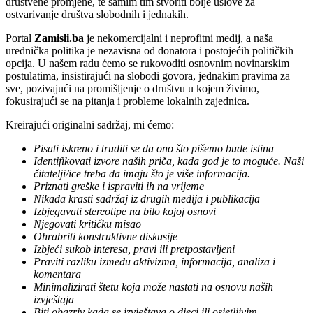
društvene promjene, te samim tim stvoriti bolje uslove za
ostvarivanje društva slobodnih i jednakih.
Portal
Zamisli.ba
je nekomercijalni i neprofitni medij, a naša
urednička politika je nezavisna od donatora i postojećih političkih
opcija. U našem radu ćemo se rukovoditi osnovnim novinarskim
postulatima, insistirajući na slobodi govora, jednakim pravima za
sve, pozivajući na promišljenje o društvu u kojem živimo,
fokusirajući se na pitanja i probleme lokalnih zajednica.
Kreirajući originalni sadržaj, mi ćemo:
Pisati iskreno i truditi se da ono što pišemo bude istina
Identifikovati izvore naših priča, kada god je to moguće. Naši
čitatelji/ice treba da imaju što je više informacija.
Priznati greške i ispraviti ih na vrijeme
Nikada krasti sadržaj iz drugih medija i publikacija
Izbjegavati stereotipe na bilo kojoj osnovi
Njegovati kritičku misao
Ohrabriti konstruktivne diskusije
Izbjeći sukob interesa, pravi ili pretpostavljeni
Praviti razliku između aktivizma, informacija, analiza i
komentara
Minimalizirati štetu koja može nastati na osnovu naših
izvještaja
Biti obazriv kada se izvještava o djeci ili osjetljivim