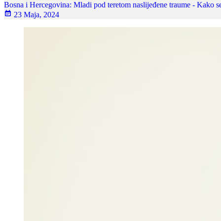
Bosna i Hercegovina: Mladi pod teretom naslijeđene traume - Kako se 
23 Maja, 2024