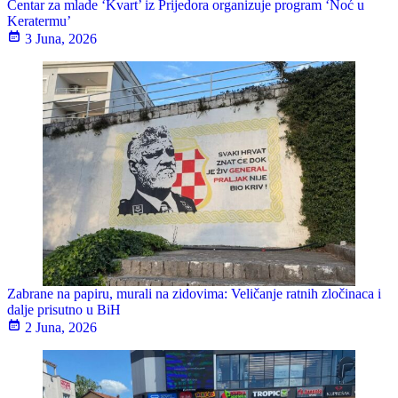
Centar za mlade ‘Kvart’ iz Prijedora organizuje program ‘Noć u
Keratermu’
3 Juna, 2026
Zabrane na papiru, murali na zidovima: Veličanje ratnih zločinaca i
dalje prisutno u BiH
2 Juna, 2026