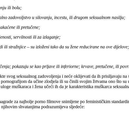
nju ili bolu;
ualno zadovoljstvo u silovanju, incestu, ili drugom seksualnom nasilju;
osakaćene ili pretučene;
osti, servilnosti ili za izlaganje;
di ili stražnjice – su izloženi tako da su žene reducirane na ove dijelove;
enja; pokazuju se kao prljave ili inferiorne; krvave, pretučene, ili povr
te svog seksualnog zadovoljenja i neće oklijevati da ih prisiljavaju na 
uti pornografijom da učine zlodjela ili su činili svojim žrtvama ono što su
e uloge muškaraca i žena učeći ih da je karakteristika muškarca seksual
nagrade za najbolje porno filmove snimljene po feminističkim standard
 po njihovim shvatanjima podrazumijeva sljedeće: