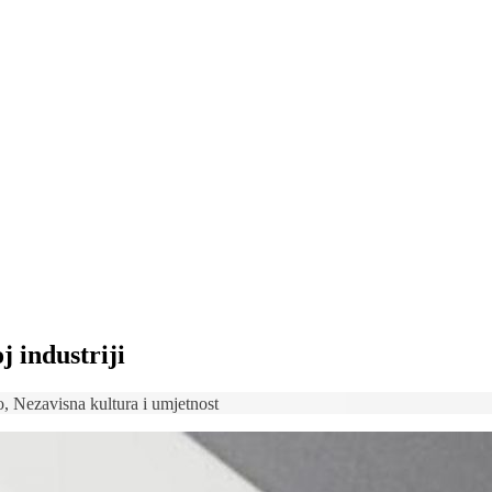
 industriji
o
,
Nezavisna kultura i umjetnost