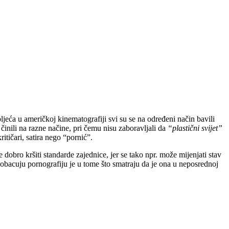
ljeća u američkoj kinematografiji svi su se na određeni način bavili
činili na razne načine, pri čemu nisu zaboravljali da
“plastični svijet”
tičari, satira nego “pornić”.
dobro kršiti standarde zajednice, jer se tako npr. može mijenjati stav
ne obacuju pornografiju je u tome što smatraju da je ona u neposrednoj