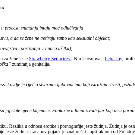
ca;
 da u procesu snimanja imaju moć odlučivanja
vu, a da se žene ne tretiraju samo kao seksualni objekat;
ovoljstva i postizanja vrhunca užitka);
m za žene jeste
Strawberry Seductress
. Nju je osnovala
Petra Joy
, prof
loška”
zumiranja genitalija.
s. I ovdje je riječ o stvarnim ljubavnicima koji istražuju strasti, požu
 joj slale njene klijentice. Fantazije u filmu izvodi par koji nisu porno 
otiku. Razlika u odnosu erotike i pornografije jeste žudnja. Žudnja je o
e jeste žudnja. Lacanov pojam je znatno širi i apstraktiniji od Freudo