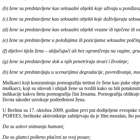
(b) žene su predstavljene kao seksualni objekti koje uživaju u ponižava
(c) žene su predstavljene kao seksualni objekti koje doživljavaju seks
(d) žene su predstavljene kao seksualni objekti vezane ili isječene ili 
(e) žene su predstavljene u položajima ili pozicijama seksualne potčinjen
(f) dijelovi tijela žena – uključujući ali bez ograničenja na vagine, gru
(g) žene su predstavljene dok u njih penetriraju stvari i životinje;
(h) žene se predstavljaju u scenarijima degradacije, povređivanja, muč
Muškarci koji konzumiraju pornografiju tretirat će žene kao puke objek
muškarci, koji su silovali i ubijali žene su tvrdili kako su bili potakn
indikacije kakvu štetu pornografija čini ženama. Pornografija oblikuj
života također uzrokuje podređenost žena.
U Berlinu su 17. oktobra 2009. godine prvi put dodijeljene evropske 
PORYES
, berlinske aktivistkinje zahtijevaju da je film moralan, što
Da su uslovi snimanja humani;
Da su glumci pošteno plaćeni za svoj posao;