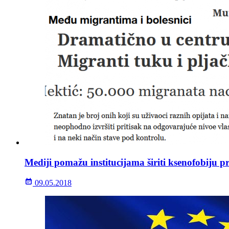
Mediji pomažu institucijama širiti ksenofobiju 
09.05.2018