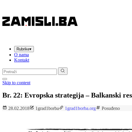
Rubrike
▾
O nama
Kontakt
Pretraga:
Skip to content
Br. 22: Evropska strategija – Balkanski res
28.02.2018
1grad1borba
1grad1borba.org
Posuđeno