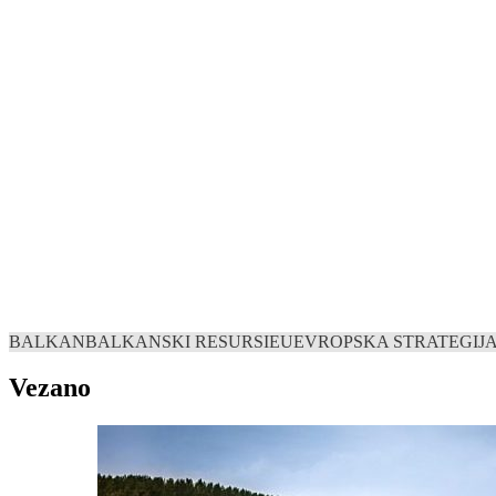
BALKAN
BALKANSKI RESURSI
EU
EVROPSKA STRATEGIJ
Vezano