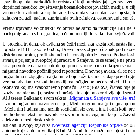
„raznih opijata i narkotičkih sredstava“ koji predstavljaju „zdravstven
doprinosi neetičko izvještavanje bosanskohercegovačkih medija, u cilju
volonterki i volontera koji tu rade, bez obilazaka centara za smještaj,
zahtjeva za azil, načinu zaprimanja ovih zahtjeva, osiguravanju smješ
Prema izjavama volonterki i volontera ne samo da institucije BiH ne is
back) migranata s bh. granica, o čemu mediji do sada nisu izvještavali
U protekla tri dana, objavljena su četiri medijska teksta koji nastavlj
i građane BiH. Tako je 06.05., Dnevni avaz objavio članak pod naz
diskriminatornim, profilizirajućim i stereotipnim izjavama. Podnaslov
stvaraju prijetnju sveopćoj sigurnosti u Sarajevu, te se temelje na p
koja potvrđuje da, iako patroliraju pored samog parka u kojem se nalaze
migranti navodno počinili pred reporterima Dnevnog avaza, ali se ne daje
migrantima i izbjeglicama (tamnije boje kože), čime se daje privid ugrož
veoma prisutan u zapadnim medijima, očigledno neće zaobići ni bh. medi
osobama kojima svakodnevno pomažu. Jasno je da ovaj članak nije pisa
izaziva netolerancija, rasizam i mržnja, te daje prostor divljanju ksenofo
Al Jazeera Balkans u svom tekstu
„Migranata u Sarajevu sve više, traž
lažnim migrantima navodeći da je „Među migrantima (je) najmanje onih 
„Među tim ljudima ima raznih socijalnih slojeva, a ima i onih koji, p
prethodnom tekstu ne navode se izvori informacija, niti ko je iz Zavod
adekvatnu medicinsku skrb.
Isti dan, u svojoj izjavi za
Novinsku agenciju Republike Srpske
od 08.
autobuskoj stanici u Velikoj Kladuši. A mi ih ne možemo smjestiti ni u