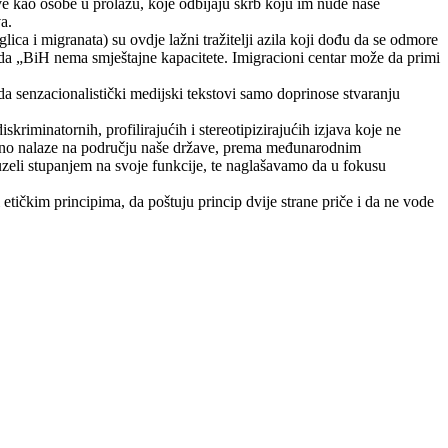
ve kao osobe u prolazu, koje odbijaju skrb koju im nude naše
a.
glica i migranata) su ovdje lažni tražitelji azila koji dođu da se odmore
o da „BiH nema smještajne kapacitete. Imigracioni centar može da primi
a senzacionalistički medijski tekstovi samo doprinose stvaranju
kriminatornih, profilirajućih i stereotipizirajućih izjava koje ne
enutno nalaze na području naše države, prema međunarodnim
zeli stupanjem na svoje funkcije, te naglašavamo da u fokusu
etičkim principima, da poštuju princip dvije strane priče i da ne vode