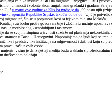
stojanja čelnika institucija BiH da migrante i izbjeglice u BiH predsta
ovisiti o humanosti i volonterskom angažmanu građanki i građana Sarajev
dan Ujić
u martu ove godine za Klix.ba tvrdio je da
„99 posto njih (izbje
ovinsku agenciju Republike Srpske, također od 08.05.
, Ujić je potvrdi
roj migranata“, što se u potpunosti kosi sa izjavom ministra Mektića.
alicija za borbu protiv govora mržnje i zločina iz mržnje upozorava d
ju nasilja motivisanog ksenofobijom i rasizmom.
je da se svojim istupima u javnosti suzdrže od plasiranja nekorektnih, dis
iliva stranaca u Bosni i Hercegovini. Napominjemo da ljudi koji se tr
čnike i predstavnike institucija na odgovornost i dužnost koju su preu
ka prava i zaštita ovih osoba.
mnjenja, važno je da izvještaji medija budu u skladu s profesionalnim i 
nom društvenom položaju.
je