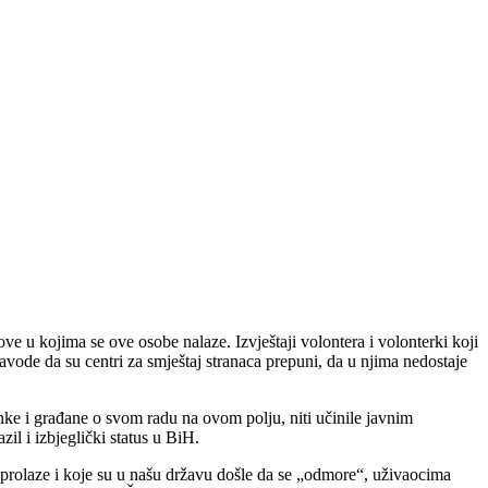
ve u kojima se ove osobe nalaze. Izvještaji volontera i volonterki koji
de da su centri za smještaj stranaca prepuni, da u njima nedostaje
nke i građane o svom radu na ovom polju, niti učinile javnim
il i izbjeglički status u BiH.
o prolaze i koje su u našu državu došle da se „odmore“, uživaocima