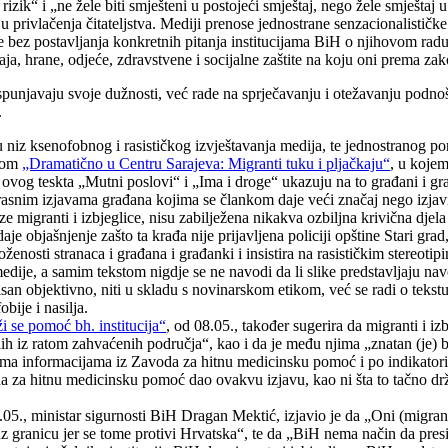
i rizik“ i „ne žele biti smješteni u postojeći smještaj, nego žele smješta
 privlačenja čitateljstva. Mediji prenose jednostrane senzacionalističke
 te bez postavljanja konkretnih pitanja institucijama BiH o njihovom rad
taja, hrane, odjeće, zdravstvene i socijalne zaštite na koju oni prema
punjavaju svoje dužnosti, već rade na sprječavanju i otežavanju podnoše
.
aju niz ksenofobnog i rasističkog izvještavanja medija, te jednostranog p
ivom
„Dramatično u Centru Sarajeva: Migranti tuku i pljačkaju“
, u kojem
i ovog teskta „Mutni poslovi“ i „Ima i droge“ ukazuju na to građani i gr
ristrasnim izjavama građana kojima se člankom daje veći značaj nego izj
 migranti i izbjeglice, nisu zabilježena nikakva ozbiljna krivična djela
 objašnjenje zašto ta krađa nije prijavljena policiji opštine Stari grad,
enosti stranaca i građana i građanki i insistira na rasističkim stereotipi
je, a samim tekstom nigdje se ne navodi da li slike predstavljaju navod
n objektivno, niti u skladu s novinarskom etikom, već se radi o tekst
bije i nasilja.
i se pomoć bh. institucija“
, od 08.05., također sugerira da migranti i izb
iz ratom zahvaćenih područja“, kao i da je među njima „znatan (je) broj
rema informacijama iz Zavoda za hitnu medicinsku pomoć i po indikatori
a za hitnu medicinsku pomoć dao ovakvu izjavu, kao ni šta to tačno drža
05., ministar sigurnosti BiH Dragan Mektić, izjavio je da „Oni (migranti
z granicu jer se tome protivi Hrvatska“, te da „BiH nema način da presi