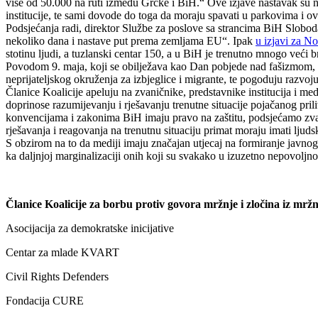
više od 50.000 na ruti između Grčke i BiH.“ Ove izjave nastavak su na
institucije, te sami dovode do toga da moraju spavati u parkovima i 
Podsjećanja radi, direktor Službe za poslove sa strancima BiH Slobo
nekoliko dana i nastave put prema zemljama EU“. Ipak
u izjavi za N
stotinu ljudi, a tuzlanski centar 150, a u BiH je trenutno mnogo veći b
Povodom 9. maja, koji se obilježava kao Dan pobjede nad fašizmom, Ko
neprijateljskog okruženja za izbjeglice i migrante, te pogoduju razvo
Članice Koalicije apeluju na zvaničnike, predstavnike institucija i medi
doprinose razumijevanju i rješavanju trenutne situacije pojačanog pr
konvencijama i zakonima BiH imaju pravo na zaštitu, podsjećamo zvani
rješavanja i reagovanja na trenutnu situaciju primat moraju imati ljuds
S obzirom na to da mediji imaju značajan utjecaj na formiranje javnog 
ka daljnjoj marginalizaciji onih koji su svakako u izuzetno nepovolj
Članice Koalicije za borbu protiv govora mržnje i zločina iz mržn
Asocijacija za demokratske inicijative
Centar za mlade KVART
Civil Rights Defenders
Fondacija CURE