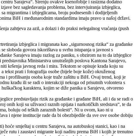
j u centru Sarajeva“. Širenju ovakve ksenofobije i rasizma dodatno
 izjave bez sagledavanja problema, bez intervjuiranja izbjeglica,
u sa migrantima i izbjeglicama, broju podnesenih i dodijeljenih
 zakonima BiH i međunarodnim standardima imaju pravo u našoj državi.
nja zahtjeva za azil, a dolazi i do praksi nelegalnog vraćanja (push
ortretiranja izbjeglica i migranata kao „sigurnosnog rizika“ za građanke
 se sloboda govora iskorištava u svrhu istupanja u javnost s
ađanke Sarajeva imaju razlog za paniku, s obzirom na to da izbjeglice
avi predstavnika Ministarstva unutrašnjih poslova Kantona Sarajevo,
 niti kršenja javnog reda i mira. Tekstom se opisuje krađa koju su
 a tekst prati i fotografija osobe (bijele boje kože) okruženog
ma i profilisanju osoba koje traže zaštitu u BiH. Ovaj trend, koji je
nu krađu ili se radi o interakciji nekoga od prisutnih volontera s
u huškačkog karaktera, kojim se diže panika u Sarajevu, otvoreno
jeglice predstavljaju rizik za građanke i građane BiH, ali i da se radi o
 onih koji su uživaoci raznih opijata i narkotičkih sredstava“, te da
ma, boluju od teških zaraznih bolesti“. Ni u ovom, kao ni u
va i njene institucije rade da bi obezbijedile da sve ove osobe dobiju
) hoće smještaj u centru Sarajeva, na autobuskoj stanici, kao i na
ječe rutu i zaustavi migrante koji nadiru prema BiH i kojih je trenutno