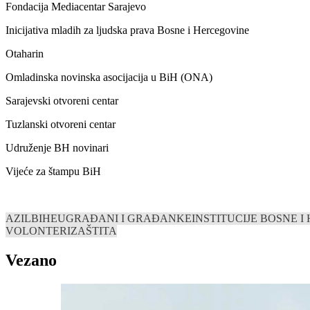
Fondacija Mediacentar Sarajevo
Inicijativa mladih za ljudska prava Bosne i Hercegovine
Otaharin
Omladinska novinska asocijacija u BiH (ONA)
Sarajevski otvoreni centar
Tuzlanski otvoreni centar
Udruženje BH novinari
Vijeće za štampu BiH
AZIL
BIH
EU
GRAĐANI I GRAĐANKE
INSTITUCIJE BOSNE 
VOLONTERI
ZAŠTITA
Vezano