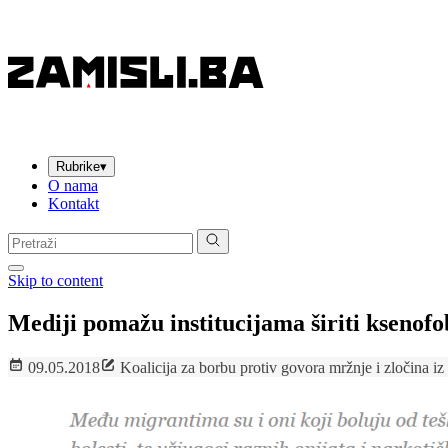
Rubrike
▾
O nama
Kontakt
Pretraga:
Skip to content
Mediji pomažu institucijama širiti ksenof
09.05.2018
Koalicija za borbu protiv govora mržnje i zločina iz