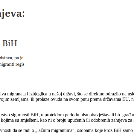
a migranata i izbjeglica u našoj državi, što se direktno odrazilo na uslo
ojim zemljama, ili prolaze ovuda na svom putu prema državama EU, navo
rstvo sigurnosti BiH, u proteklom periodu nisu obavještavali bh. građa
ojima su smješteni, kao ni o broju upućenih ili odobrenih zahtjeva za az
u javnosti da se radi o „lažnim migrantima“, osobama koje kroz BiH sam