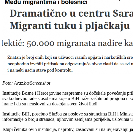
Foto: Avaz.ba/Screenshot
Institucije Bosne i Hercegovine nespremne su dočekale povećanje priliv
svakodnevno rade s osobama koje u BiH traže zaštitu od progona u sv
hrane i da su neuslovni za dostojanstven život ljudi.
Institucije BiH, posebno Služba za poslove sa strancima BiH i Minista
informacije o broju stranaca, njihovim zemljama porijekla, uslovima u k
Istupi čelnika ovih institucija, naprotiv, zasnovani su na uvjeravanj