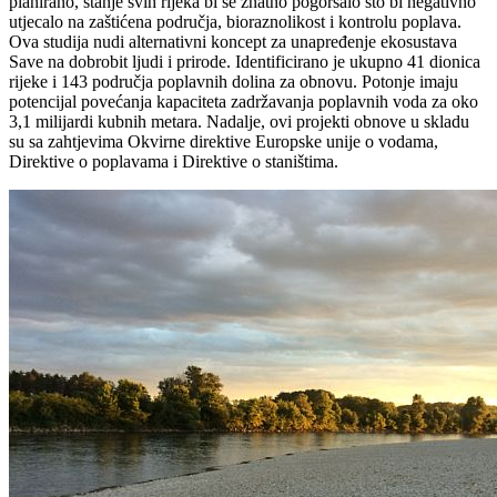
planirano, stanje svih rijeka bi se znatno pogoršalo što bi negativno
utjecalo na zaštićena područja, bioraznolikost i kontrolu poplava.
Ova studija nudi alternativni koncept za unapređenje ekosustava
Save na dobrobit ljudi i prirode. Identificirano je ukupno 41 dionica
rijeke i 143 područja poplavnih dolina za obnovu. Potonje imaju
potencijal povećanja kapaciteta zadržavanja poplavnih voda za oko
3,1 milijardi kubnih metara. Nadalje, ovi projekti obnove u skladu
su sa zahtjevima Okvirne direktive Europske unije o vodama,
Direktive o poplavama i Direktive o staništima.