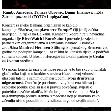
Rambo Amadeus, Tamara Obrovac, Damir Imamović i Eda
Zari na pozornici (FOTO: Lupiga.Com)
Koncert za rijeke Balkana organiziran je kao dio
kampanje
“Sačuvajmo plavo srce Europe”
čiji je cilj zaštita
najvrjednijih rijeka na Balkanu. Kampanju koordiniraju nevladine
organizacije
RiverWatch
i
EuroNatur
i provode je zajedno s
partnerskim organizacijama u zemljama Balkana. Ekološka
zadužbina
Manfred-Hermsen-Stiftung
iz njemačkog Bremena već
godinama podupire kampanju za zaštitu balkanskih rijeka, a podržali
su i sam koncert. U Bosni i Hercegovini lokalni partner je
Centar
za životnu sredinu
.
O samom koncertu sažeto se može reći da je to bio skup vrhunskih
glazbenika koji su u kratkim setovima iskazali svoj vrhunski
glazbeni talent, a samim ovim nastupom i svoju
društvenu
odgovornost
. Ono što je posebnost ovog koncerta bile su jake
ekološke poruke koje su išle u pravcu povećanja svijesti o
potrebitosti zaštite okoliša. Među brojnim izrečenim, možda je i
najzanimljivija poruka Ramba Amadeusa koji je istaknuo kako
„Zemlju nismo posudili od investitora, nego od svojih unuka“.