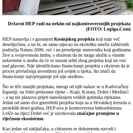
Državni HEP radi na nekim od najkontroverznijih projekata
(FOTO: Lupiga.Com)
HEP nastavlja i s guranjem
Kosinjskog projekta
koji traje već
desetljećima, a on bi, ne samo utjecao na ekološku mrežu zaštićenih
područja Natura 2000, već i na preseljenje stanovnika koji godinama
žive u svojevrsnom limbu, s obzirom da ne mogu uložiti u vlastite
nekretnine u strahu da će se morati seliti zbog projekta koji im visi
nad glavom. Nije identificirano financiranje projekta s obzirom da je
proces privlačenja investitora još uvijek u tijeku, što znači da
financiranje najvjerojatnije još nije uređeno.
Što se tiče manjih projekata, mnogi od njih nalaze se u Karlovačkoj
županiji, na četiri prekrasne rijeke – Kupi, Korani, Dobri i Mrežnici
– a taj niz planova prijeti nanošenjem velikih gubitaka rijekama.
Jedan od samo dva greenfield projekta koja su u Hrvatskoj krenula u
proteklih deset godina, HEP-ova je kontroverzna hidroelektrana
Lešće na rijeci Dobri već je uzrokovala
značajne promjene u
riječnom ekosistemu
.
Kao jedan od zaključaka, u citiranom se dokumentu navodi i