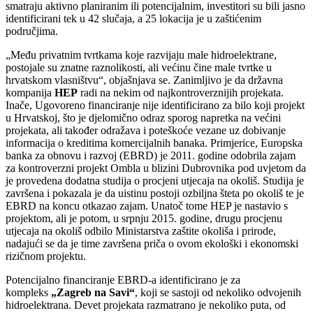
smatraju aktivno planiranim ili potencijalnim, investitori su bili jasno
identificirani tek u 42 slučaja, a 25 lokacija je u zaštićenim
područjima.
„Među privatnim tvrtkama koje razvijaju male hidroelektrane,
postojale su znatne raznolikosti, ali većinu čine male tvrtke u
hrvatskom vlasništvu“, objašnjava se. Zanimljivo je da državna
kompanija
HEP
radi na nekim od najkontroverznijih projekata.
Inače, Ugovoreno financiranje nije identificirano za bilo koji projekt
u Hrvatskoj, što je djelomično odraz sporog napretka na većini
projekata, ali također odražava i poteškoće vezane uz dobivanje
informacija o kreditima komercijalnih banaka. Primjerice, Europska
banka za obnovu i razvoj (EBRD) je 2011. godine odobrila zajam
za kontroverzni projekt Ombla u blizini Dubrovnika pod uvjetom da
je provedena dodatna studija o procjeni utjecaja na okoliš. Studija je
završena i pokazala je da uistinu postoji ozbiljna šteta po okoliš te je
EBRD na koncu otkazao zajam. Unatoč tome HEP je nastavio s
projektom, ali je potom, u srpnju 2015. godine, drugu procjenu
utjecaja na okoliš odbilo Ministarstva zaštite okoliša i prirode,
nadajući se da je time završena priča o ovom ekološki i ekonomski
rizičnom projektu.
Potencijalno financiranje EBRD-a identificirano je za
kompleks
„Zagreb na Savi“
, koji se sastoji od nekoliko odvojenih
hidroelektrana. Devet projekata razmatrano je nekoliko puta, od