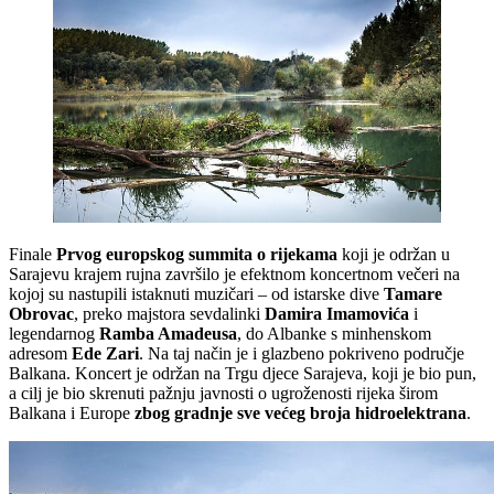
Finale
Prvog europskog summita o rijekama
koji je održan u
Sarajevu krajem rujna završilo je efektnom koncertnom večeri na
kojoj su nastupili istaknuti muzičari – od istarske dive
Tamare
Obrovac
, preko majstora sevdalinki
Damira Imamovića
i
legendarnog
Ramba Amadeusa
, do Albanke s minhenskom
adresom
Ede Zari
. Na taj način je i glazbeno pokriveno područje
Balkana. Koncert je održan na Trgu djece Sarajeva, koji je bio pun,
a cilj je bio skrenuti pažnju javnosti o ugroženosti rijeka širom
Balkana i Europe
zbog gradnje sve većeg broja hidroelektrana
.