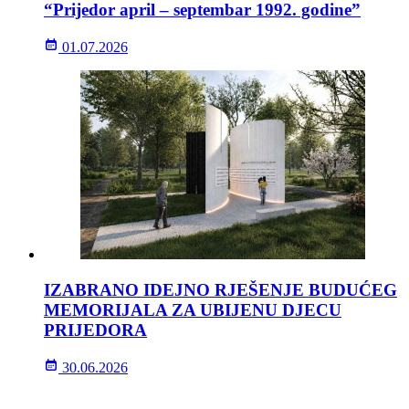
“Prijedor april – septembar 1992. godine”
01.07.2026
IZABRANO IDEJNO RJEŠENJE BUDUĆEG
MEMORIJALA ZA UBIJENU DJECU
PRIJEDORA
30.06.2026