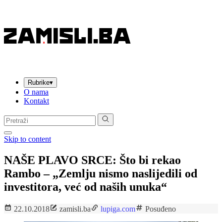
Rubrike
▾
O nama
Kontakt
Pretraga:
Skip to content
NAŠE PLAVO SRCE: Što bi rekao
Rambo – „Zemlju nismo naslijedili od
investitora, već od naših unuka“
22.10.2018
zamisli.ba
lupiga.com
Posuđeno