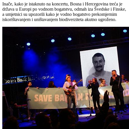
Inače, kako je istaknuto na koncertu, Bosna i Hercegovina treća je
država u Europi po vodnom bogatstvu, odmah iza Švedske i Finske,
a umjetnici su upozorili kako je vodno bogatstvo prekomjernim
iskorištavanjem i uništavanjem biodiverziteta akutno ugroženo.