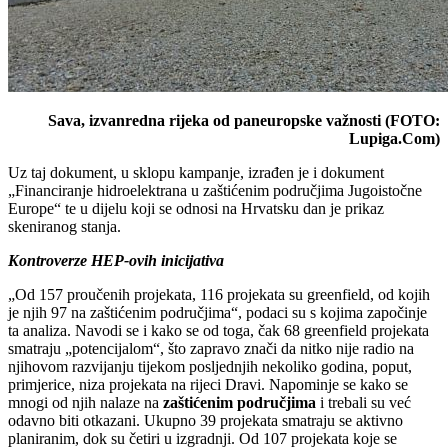
Sava, izvanredna rijeka od paneuropske važnosti (FOTO:
Lupiga.Com)
Uz taj dokument, u sklopu kampanje, izrađen je i dokument
„Financiranje hidroelektrana u zaštićenim područjima Jugoistočne
Europe“ te u dijelu koji se odnosi na Hrvatsku dan je prikaz
skeniranog stanja.
Kontroverze HEP-ovih inicijativa
„Od 157 proučenih projekata, 116 projekata su greenfield, od kojih
je njih 97 na zaštićenim područjima“, podaci su s kojima započinje
ta analiza. Navodi se i kako se od toga, čak 68 greenfield projekata
smatraju „potencijalom“, što zapravo znači da nitko nije radio na
njihovom razvijanju tijekom posljednjih nekoliko godina, poput,
primjerice, niza projekata na rijeci Dravi. Napominje se kako se
mnogi od njih nalaze na
zaštićenim područjima
i trebali su već
odavno biti otkazani. Ukupno 39 projekata smatraju se aktivno
planiranim, dok su četiri u izgradnji. Od 107 projekata koje se