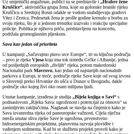
Uz umjetnički angažman, publici su se predstavile i
„Hrabre žene
Kruščice“
, aktivistička grupa žena, koje su goloruke branile rijeku
Kruščicu u Srednjoj Bosni odakle se vodom snabdijevaju gradovi
Vitez i Zenica. Pedesetak žena je prošle godine krenulo u borbu za
svoju rijeku, što je u jednom trenutku izazvalo i reakciju specijalne
policije. Publika je njihovu priču, predstavljenu na koncertu,
podržala gromoglasnim pljeskom.
Sava kao jedan od prioriteta
U kampanji „Sačuvajmo plavo srce Europe“, tri su ključna područja
– prvo je rijeka
Vjosa
koja ima tok između Grčke i Albanije, jedna
od posljednjih europskih „divljih“ rijeka, potom makedonski
Nacionalni park
Mavrovo
, kao jedan od najstarijih nacionalnih
parkova u Europi, te treće, područje rijeke Save koje od svog izvora
u Sloveniji preko Hrvatske do ušća u Dunav u Beogradu, dakle
područje oko kojeg živi oko osam milijuna ljudi.
Unutar kampanje, izrađena je studija
„Bijela knjiga o Savi“
s
podnaslovom „Rijeka Sava: ugroženost i potencijal za obnovu“ sa
zanimljivim zaključcima. Naglasak se stavlja na činjenicu kako je
Sava izvanredna rijeka od paneuropske važnosti. Cijela riječna
mreža unutar sliva rijeke Save je ugrožena, prvenstveno
hidroenergetskim projektima, planovima razvoja plovidbe i
vađenjem sedimenta. Kad bi se službeni projekti proveli kako je