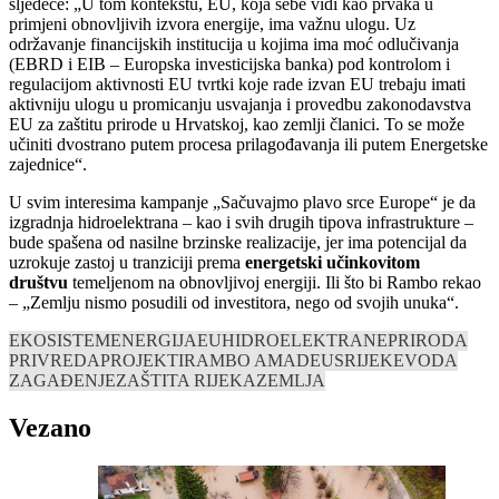
sljedeće: „U tom kontekstu, EU, koja sebe vidi kao prvaka u
primjeni obnovljivih izvora energije, ima važnu ulogu. Uz
održavanje financijskih institucija u kojima ima moć odlučivanja
(EBRD i EIB – Europska investicijska banka) pod kontrolom i
regulacijom aktivnosti EU tvrtki koje rade izvan EU trebaju imati
aktivniju ulogu u promicanju usvajanja i provedbu zakonodavstva
EU za zaštitu prirode u Hrvatskoj, kao zemlji članici. To se može
učiniti dvostrano putem procesa prilagođavanja ili putem Energetske
zajednice“.
U svim interesima kampanje „Sačuvajmo plavo srce Europe“ je da
izgradnja hidroelektrana – kao i svih drugih tipova infrastrukture –
bude spašena od nasilne brzinske realizacije, jer ima potencijal da
uzrokuje zastoj u tranziciji prema
energetski učinkovitom
društvu
temeljenom na obnovljivoj energiji. Ili što bi Rambo rekao
– „Zemlju nismo posudili od investitora, nego od svojih unuka“.
EKOSISTEM
ENERGIJA
EU
HIDROELEKTRANE
PRIRODA
PRIVREDA
PROJEKTI
RAMBO AMADEUS
RIJEKE
VODA
ZAGAĐENJE
ZAŠTITA RIJEKA
ZEMLJA
Vezano