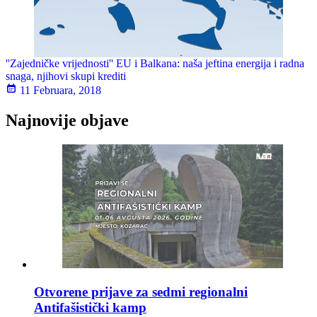
''Zajedničke vrijednosti'' EU i Balkana: naša jeftina energija i radna
snaga, njihovi skupi krediti
11 Februara, 2018
Najnovije objave
Otvorene prijave za sedmi regionalni
Antifašistički kamp