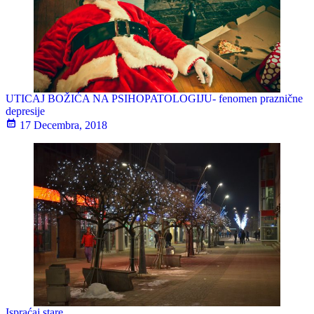
UTICAJ BOŽIĆA NA PSIHOPATOLOGIJU- fenomen praznične
depresije
17 Decembra, 2018
Ispraćaj stare