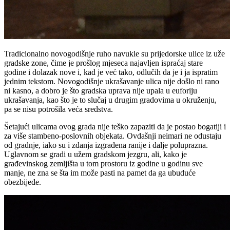
Tradicionalno novogodišnje ruho navukle su prijedorske ulice iz uže
gradske zone, čime je prošlog mjeseca najavljen ispraćaj stare
godine i dolazak nove i, kad je već tako, odlučih da je i ja ispratim
jednim tekstom. Novogodišnje ukrašavanje ulica nije došlo ni rano
ni kasno, a dobro je što gradska uprava nije upala u euforiju
ukrašavanja, kao što je to slučaj u drugim gradovima u okruženju,
pa se nisu potrošila veća sredstva.
Šetajući ulicama ovog grada nije teško zapaziti da je postao bogatiji i
za više stambeno-poslovnih objekata. Ovdašnji neimari ne odustaju
od gradnje, iako su i zdanja izgrađena ranije i dalje poluprazna.
Uglavnom se gradi u užem gradskom jezgru, ali, kako je
građevinskog zemljišta u tom prostoru iz godine u godinu sve
manje, ne zna se šta im može pasti na pamet da ga ubuduće
obezbijede.