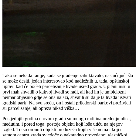
Tako se nekada ranije, kada se građenje zahuktavalo, naslućujući šta
se može desiti, jedan interesovao kod nadležnih u, tada, opštinskoj
upravi kad će početi parcelisanje livade usred grada. Upitani nisu u
prvi mah shvatili o kakvoj livadi se radi, ali kad im je ambiciozni
neimar objasnio gdje se ona nalazi, shvatili su da je ta livada ustvari
gradski park! Na svu sreću, on i ostali prijedorski parkovi preživjeli
su parcelisanje, ali opreza nikad viška…
Posljednjih godina u ovom gradu su mnogo radilina uređenju ulica,
međutim, i pored toga, postoje objekti koji loše utiču na njegov
izgled. To su oronuli objekti preduzeća kojih više nema i koji u
samom centru grada svjedoče o nakaradno provedenoj vlasničkoj