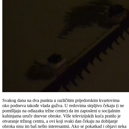
Svakog dana na dva punkta u različitim prijedorskim kvartovima
oko podneva takođe vlada gužva. U redovima strpljivo čekaju (i ne
pomišljaju na odlazaku tržne centre) da im zaposleni u socijalnim
kuhinjama uruče dnevne obroke. Više televizijskih kuća pratilo je
otvaranje tržnog centra, a ovi koji svaki dan čekaju na dobijanje
obroka nisu im baš nešto interesantni. Ako se pokatkad i objavi neka