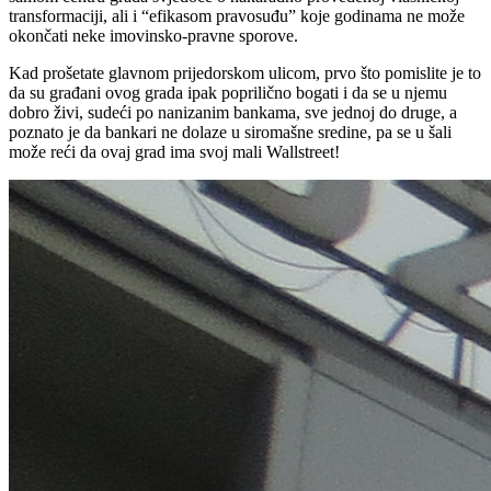
transformaciji, ali i “efikasom pravosuđu” koje godinama ne može
okončati neke imovinsko-pravne sporove.
Kad prošetate glavnom prijedorskom ulicom, prvo što pomislite je to
da su građani ovog grada ipak poprilično bogati i da se u njemu
dobro živi, sudeći po nanizanim bankama, sve jednoj do druge, a
poznato je da bankari ne dolaze u siromašne sredine, pa se u šali
može reći da ovaj grad ima svoj mali Wallstreet!