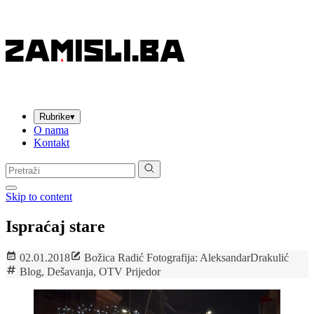
Rubrike
▾
O nama
Kontakt
Pretraga:
Skip to content
Ispraćaj stare
02.01.2018
Božica Radić Fotografija: AleksandarDrakulić
Blog
,
Dešavanja
,
OTV Prijedor