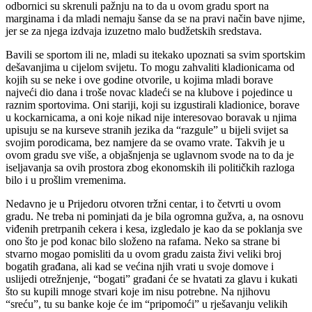
odbornici su skrenuli pažnju na to da u ovom gradu sport na
marginama i da mladi nemaju šanse da se na pravi način bave njime,
jer se za njega izdvaja izuzetno malo budžetskih sredstava.
Bavili se sportom ili ne, mladi su itekako upoznati sa svim sportskim
dešavanjima u cijelom svijetu. To mogu zahvaliti kladionicama od
kojih su se neke i ove godine otvorile, u kojima mladi borave
najveći dio dana i troše novac kladeći se na klubove i pojedince u
raznim sportovima. Oni stariji, koji su izgustirali kladionice, borave
u kockarnicama, a oni koje nikad nije interesovao boravak u njima
upisuju se na kurseve stranih jezika da “razgule” u bijeli svijet sa
svojim porodicama, bez namjere da se ovamo vrate. Takvih je u
ovom gradu sve više, a objašnjenja se uglavnom svode na to da je
iseljavanja sa ovih prostora zbog ekonomskih ili političkih razloga
bilo i u prošlim vremenima.
Nedavno je u Prijedoru otvoren tržni centar, i to četvrti u ovom
gradu. Ne treba ni pominjati da je bila ogromna gužva, a, na osnovu
viđenih pretrpanih cekera i kesa, izgledalo je kao da se poklanja sve
ono što je pod konac bilo složeno na rafama. Neko sa strane bi
stvarno mogao pomisliti da u ovom gradu zaista živi veliki broj
bogatih građana, ali kad se većina njih vrati u svoje domove i
uslijedi otrežnjenje, “bogati” građani će se hvatati za glavu i kukati
što su kupili mnoge stvari koje im nisu potrebne. Na njihovu
“sreću”, tu su banke koje će im “pripomoći” u rješavanju velikih