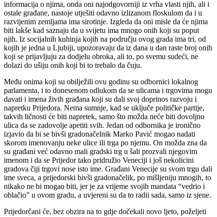
informacija o njima, onda oni najodgovorniji iz vrha vlasti njih, ali i
ostale građane, nastoje utješiti odavno izlizanom floskulom da i u
razvijenim zemljama ima sirotinje. Izgleda da oni misle da će njima
biti lakše kad saznaju da u svijetu ima mnogo onih koji su poput
njih. Iz socijalnih kuhinja kojih na području ovog grada ima tri, od
kojih je jedna u Ljubiji, upozoravaju da iz dana u dan raste broj onih
koji se prijavljuju za dodjelu obroka, ali to, po svemu sudeći, ne
dolazi do ušiju onih koji bi to trebalo da čuju.
Među onima koji su obilježili ovu godinu su odbornici lokalnog
parlamenta, i to donesenom odlukom da se ulicama i trgovima mogu
davati i imena živih građana koji su dali svoj doprinos razvoju i
napretku Prijedora. Nema sumnje, kad se uključe političke partije,
takvih ličnosti će biti napretek, samo što možda neće biti dovoljno
ulica da se zadovolje apetiti svih. Jedan od odbornika je ironično
izjavio da bi se bivši gradonačelnik Marko Pavić mogao nadati
skorom imenovanju neke ulice ili trga po njemu. On možda zna da
su građani već odavno mali gradski trg u šali prozvali njegovim
imenom i da se Prijedor tako pridružio Veneciji i još nekolicini
gradova čiji trgovi nose isto ime. Građani Venecije su svom trgu dali
ime sveca, a prijedorski bivši gradonačelik, po mišljeniju mnogih, to
nikako ne bi mogao biti, jer je za vrijeme svojih mandata “vedrio i
oblačio” u ovom gradu, a uvjereni su da to radii sada, samo iz sjene.
Prijedorčani će, bez obzira na to gdje dočekali novo ljeto, poželjeti