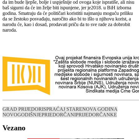
da im bude ljepše, bolje i uspješnije od ovoga koje ispratiše, ali nisu
baš sigurni da će im želje biti ispunjene, jer je2018. u BiH izborna
godina. Smatraju da će političari koristitii najmanju moguću priliku
da se žestoko posvađaju, naročito ako bi to išlo u njihovu korist, a
narodu će, kao i dosad, prodavati priču da to sve rade za dobrobit
naroda.
GRAD PRIJEDOR
ISPRAĆAJ STARE
NOVA GODINA
NOVOGODIŠNJE
PRIEDORČANI
PRIJEDORČANKE
Vezano