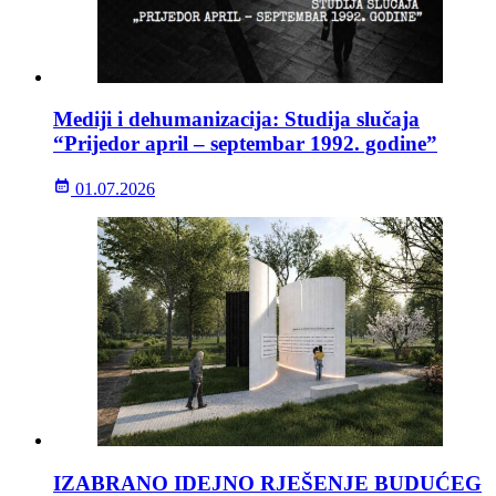
Mediji i dehumanizacija: Studija slučaja
“Prijedor april – septembar 1992. godine”
01.07.2026
IZABRANO IDEJNO RJEŠENJE BUDUĆEG