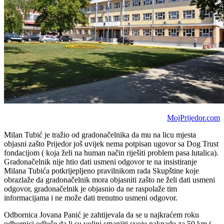
MojPrijedor.com
Milan Tubić je tražio od gradonačelnika da mu na licu mjesta
objasni zašto Prijedor još uvijek nema potpisan ugovor sa Dog Trust
fondacijom ( koja želi na human način riješiti problem pasa lutalica).
Gradonačelnik nije htio dati usmeni odgovor te na insistiranje
Milana Tubića potkrijepljeno pravilnikom rada Skupštine koje
obrazlaže da gradonačelnik mora objasniti zašto ne želi dati usmeni
odgovor, gradonačelnik je objasnio da ne raspolaže tim
informacijama i ne može dati trenutno usmeni odgovor.
Odbornica Jovana Panić je zahtijevala da se u najkraćem roku
odbornici odluče da li su voljni smanjiti svoju naknadu za 50 km (