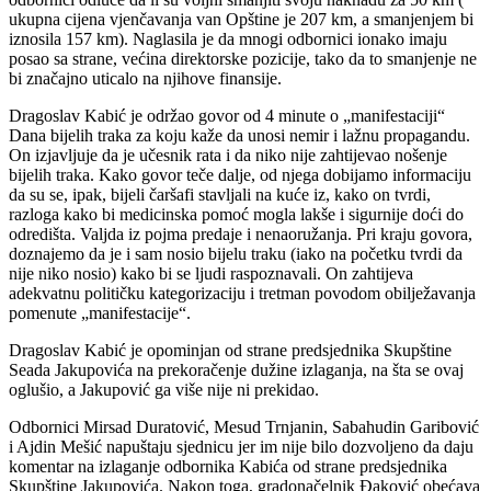
ukupna cijena vjenčavanja van Opštine je 207 km, a smanjenjem bi
iznosila 157 km). Naglasila je da mnogi odbornici ionako imaju
posao sa strane, većina direktorske pozicije, tako da to smanjenje ne
bi značajno uticalo na njihove finansije.
Dragoslav Kabić je održao govor od 4 minute o „manifestaciji“
Dana bijelih traka za koju kaže da unosi nemir i lažnu propagandu.
On izjavljuje da je učesnik rata i da niko nije zahtijevao nošenje
bijelih traka. Kako govor teče dalje, od njega dobijamo informaciju
da su se, ipak, bijeli čaršafi stavljali na kuće iz, kako on tvrdi,
razloga kako bi medicinska pomoć mogla lakše i sigurnije doći do
odredišta. Valjda iz pojma predaje i nenaoružanja. Pri kraju govora,
doznajemo da je i sam nosio bijelu traku (iako na početku tvrdi da
nije niko nosio) kako bi se ljudi raspoznavali. On zahtijeva
adekvatnu političku kategorizaciju i tretman povodom obilježavanja
pomenute „manifestacije“.
Dragoslav Kabić je opominjan od strane predsjednika Skupštine
Seada Jakupovića na prekoračenje dužine izlaganja, na šta se ovaj
oglušio, a Jakupović ga više nije ni prekidao.
Odbornici Mirsad Duratović, Mesud Trnjanin, Sabahudin Garibović
i Ajdin Mešić napuštaju sjednicu jer im nije bilo dozvoljeno da daju
komentar na izlaganje odbornika Kabića od strane predsjednika
Skupštine Jakupovića. Nakon toga, gradonačelnik Đaković obećava