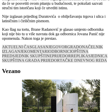
da će se posvetiti ovom pitanju u budućnosti, te pokušati sazvati
stručni tim istoričara koji će utvrditi istinu.
Nije izglasan prijedlog Duratovića o obilježavanju trgova i ulica i
latiničnim i ćiriličnim pismom.
Kao šlag na tortu, Brane Radanović je glasao umjesto odbornika
koji nije bio tu u više navrata dok ga odbornica Jovana Panić nije
opomenula. Nakon toga je prestao.
AKTUELNI ČAS
GLASANJE
GOVOR
GRADONAČELNIK
IZLAGANJE
KOMENTARI
ODBORNICI
OPŠTINA
PREDSJEDNIK SKUPŠTINE
PRIJEDOR
REPLIKA
SJEDNICA
SKUPŠTINA GRADA PRIJEDOR
TAČKE DNEVNOG REDA
Vezano