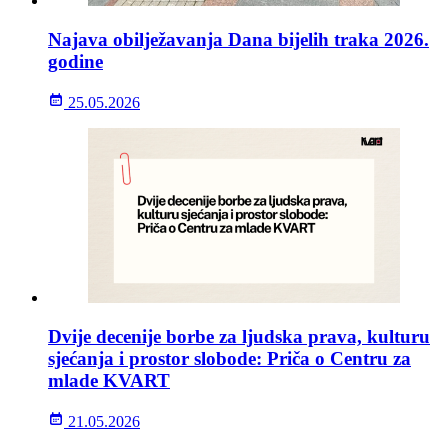
Najava obilježavanja Dana bijelih traka 2026.
godine
25.05.2026
Dvije decenije borbe za ljudska prava, kulturu
sjećanja i prostor slobode: Priča o Centru za
mlade KVART
21.05.2026