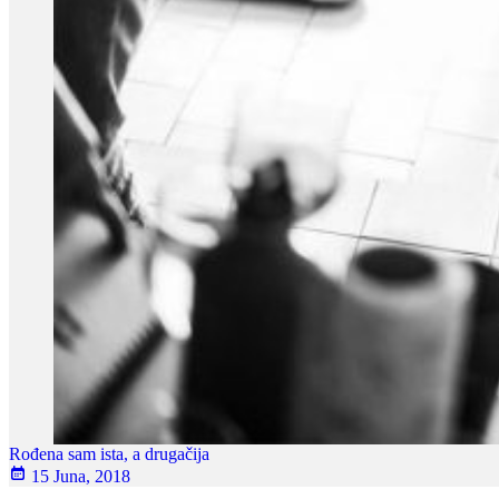
Rođena sam ista, a drugačija
15 Juna, 2018