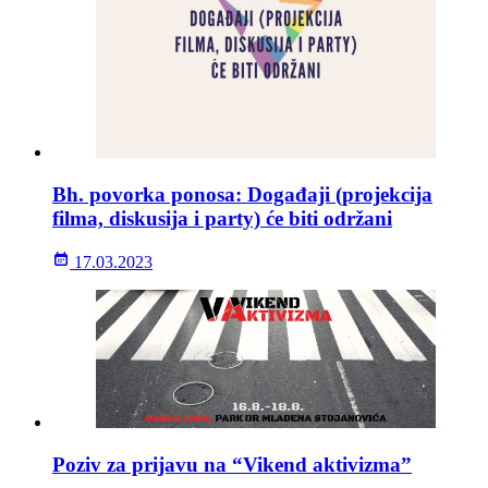
Bh. povorka ponosa: Događaji (projekcija
filma, diskusija i party) će biti održani
17.03.2023
Poziv za prijavu na “Vikend aktivizma”