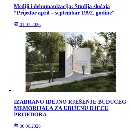
Mediji i dehumanizacija: Studija slučaja
“Prijedor april – septembar 1992. godine”
01.07.2026
IZABRANO IDEJNO RJEŠENJE BUDUĆEG
MEMORIJALA ZA UBIJENU DJECU
PRIJEDORA
30.06.2026