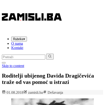
Rubrike
▾
O nama
Kontakt
Pretraga:
Skip to content
Roditelji ubijenog Davida Dragičevića
traže od vas pomoć u istrazi
01.08.2018
zamisli.ba
Dešavanja