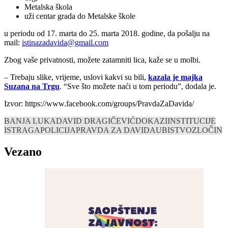
Metalska škola
uži centar grada do Metalske škole
u periodu od 17. marta do 25. marta 2018. godine, da pošalju na
mail:
istinazadavida@gmail.com
Zbog vaše privatnosti, možete zatamniti lica, kaže se u molbi.
– Trebaju slike, vrijeme, uslovi kakvi su bili,
kazala je majka
Suzana na Trgu
. “Sve što možete naći u tom periodu”, dodala je.
Izvor: https://www.facebook.com/groups/PravdaZaDavida/
BANJA LUKA
DAVID DRAGIČEVIĆ
DOKAZI
INSTITUCIJE
ISTRAGA
POLICIJA
PRAVDA ZA DAVIDA
UBISTVO
ZLOČIN
Vezano