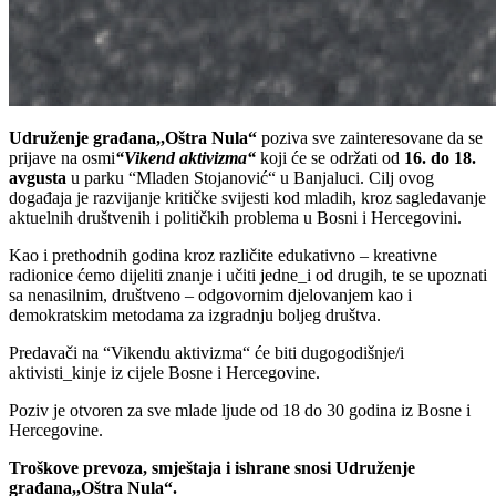
Udruženje građana,,
Oštra Nu
la“
poziva sve zainteresovane da se
prijave na osmi
“Vikend aktivizma“
koji će se održati od
16. do 18.
avgusta
u parku “Mladen Stojanović“ u Banjaluci. Cilj ovog
događaja je razvijanje kritičke svijesti kod mladih, kroz sagledavanje
aktuelnih društvenih i političkih problema u Bosni i Hercegovini.
Kao i prethodnih godina kroz različite edukativno – kreativne
radionice ćemo dijeliti znanje i učiti jedne_i od drugih, te se upoznati
sa nenasilnim, društveno – odgovornim djelovanjem kao i
demokratskim metodama za izgradnju boljeg društva.
Predavači na “Vikendu aktivizma“ će biti dugogodišnje/i
aktivisti_kinje iz cijele Bosne i Hercegovine.
Poziv je otvoren za sve mlade ljude od 18 do 30 godina iz Bosne i
Hercegovine.
Troškove prevoza, smještaja i ishrane snosi Udruženje
građana,,Oštra Nula“.