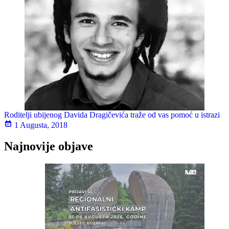
Roditelji ubijenog Davida Dragičevića traže od vas pomoć u istrazi
1 Augusta, 2018
Najnovije objave