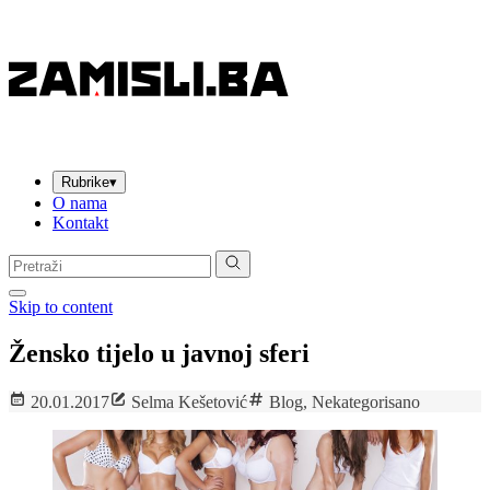
Rubrike
▾
O nama
Kontakt
Pretraga:
Skip to content
Žensko tijelo u javnoj sferi
20.01.2017
Selma Kešetović
Blog
,
Nekategorisano