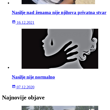
Nasilje nad ženama nije njihova privatna stvar
16.12.2021
Nasilje nije normalno
07.12.2020
Najnovije objave