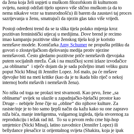
da žena koja želi uspjeti u muškom filozofskom ili kulturnom
svijetu, nastoji održati tijelo upravo više slično muškom (a da to
nema nikakve veze sa transrodnošću) ili barem da zaustavi taj proces
sazrijevanja u ženu, smatrajući da njezin glas tako više vrijedi.
Postoji određeni trend da se ta slika tijela polako mijenja kroz
pozitivan feministički utjecaj u medijima.
Dove
brend je recimo
imao kampanju pozitivne slike ženskog tijela koji je koristio
nemršave modele. Komičarka
Amy Schumer
ne propušta priliku da
govori o zlostavljačkom djelovanju medija protiv njezine
nemršavosti. Često gledamo pozitivne priče nemršavih djevojaka
putem socijalnih mreža. Čak i na muzičkoj sceni izlaze izvođačice
„sa oblinama“ i stječe dojam da je sada poželjno imati veliku guzu
poput Nicki Minaj ili Jennifer Lopez. Još malo, pa će mršave
djevojke biti na meti kritike (kao da je tu ikada bilo riječ o nekoj
internoj borbi mršavih i nemršavih žena).
No ništa od toga ne prolazi test stvarnosti. Kao prvo, žene „sa
oblinama“ uvijek su ulazile u zapadnjačko-bjelački prostor kao
Druge – nebijele žene čije su „obline“ dio njihove kulture. Za
rasiste/inje je to bio samo ljepši način da kažu kako su one zapravo
niža bića, manje inteligentna, vulgarnog izgleda, tijela stvorenog za
reprodukciju i težak rad itd. To su u prvom redu crne hip-hop
umjetnice (Nicki Minaj), latino zavodnice (Jennifer Lopez) ili
bellydance plesačice iz orijentalnog svijeta (Shakira, koja je ipak