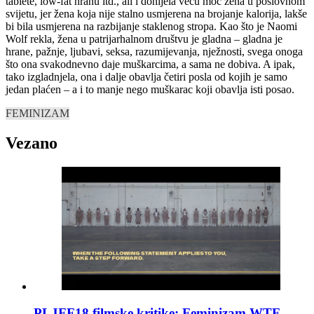
tablete, low-fat hranu itd., ali i donijela veću moć žena u poslovnom
svijetu, jer žena koja nije stalno usmjerena na brojanje kalorija, lakše
bi bila usmjerena na razbijanje staklenog stropa. Kao što je Naomi
Wolf rekla, žena u patrijarhalnom društvu je gladna – gladna je
hrane, pažnje, ljubavi, seksa, razumijevanja, nježnosti, svega onoga
što ona svakodnevno daje muškarcima, a sama ne dobiva. A ipak,
tako izgladnjela, ona i dalje obavlja četiri posla od kojih je samo
jedan plaćen – a i to manje nego muškarac koji obavlja isti posao.
FEMINIZAM
Vezano
PLJFF18 filmske kritike: Feminizam WTF