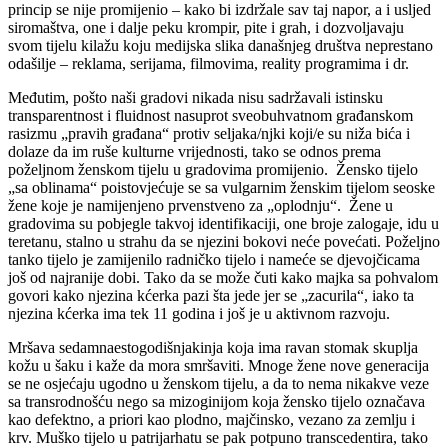
princip se nije promijenio – kako bi izdržale sav taj napor, a i usljed
siromaštva, one i dalje peku krompir, pite i grah, i dozvoljavaju
svom tijelu kilažu koju medijska slika današnjeg društva neprestano
odašilje – reklama, serijama, filmovima, reality programima i dr.
Međutim, pošto naši gradovi nikada nisu sadržavali istinsku
transparentnost i fluidnost nasuprot sveobuhvatnom građanskom
rasizmu „pravih građana“ protiv seljaka/njki koji/e su niža bića i
dolaze da im ruše kulturne vrijednosti, tako se odnos prema
poželjnom ženskom tijelu u gradovima promijenio. Žensko tijelo
„sa oblinama“ poistovjećuje se sa vulgarnim ženskim tijelom seoske
žene koje je namijenjeno prvenstveno za „oplodnju“. Žene u
gradovima su pobjegle takvoj identifikaciji, one broje zalogaje, idu u
teretanu, stalno u strahu da se njezini bokovi neće povećati. Poželjno
tanko tijelo je zamijenilo radničko tijelo i nameće se djevojčicama
još od najranije dobi. Tako da se može čuti kako majka sa pohvalom
govori kako njezina kćerka pazi šta jede jer se „zacurila“, iako ta
njezina kćerka ima tek 11 godina i još je u aktivnom razvoju.
Mršava sedamnaestogodišnjakinja koja ima ravan stomak skuplja
kožu u šaku i kaže da mora smršaviti. Mnoge žene nove generacija
se ne osjećaju ugodno u ženskom tijelu, a da to nema nikakve veze
sa transrodnošću nego sa mizoginijom koja žensko tijelo označava
kao defektno, a priori kao plodno, majčinsko, vezano za zemlju i
krv. Muško tijelo u patrijarhatu se pak potpuno transcedentira, tako