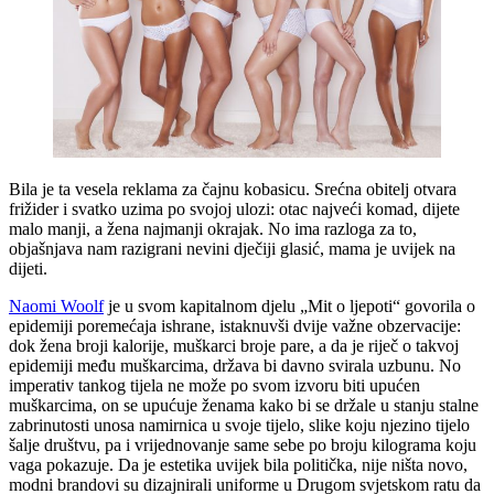
Bila je ta vesela reklama za čajnu kobasicu. Srećna obitelj otvara
frižider i svatko uzima po svojoj ulozi: otac najveći komad, dijete
malo manji, a žena najmanji okrajak. No ima razloga za to,
objašnjava nam razigrani nevini dječiji glasić, mama je uvijek na
dijeti.
Naomi Woolf
je u svom kapitalnom djelu „Mit o ljepoti“ govorila o
epidemiji poremećaja ishrane, istaknuvši dvije važne obzervacije:
dok žena broji kalorije, muškarci broje pare, a da je riječ o takvoj
epidemiji među muškarcima, država bi davno svirala uzbunu. No
imperativ tankog tijela ne može po svom izvoru biti upućen
muškarcima, on se upućuje ženama kako bi se držale u stanju stalne
zabrinutosti unosa namirnica u svoje tijelo, slike koju njezino tijelo
šalje društvu, pa i vrijednovanje same sebe po broju kilograma koju
vaga pokazuje. Da je estetika uvijek bila politička, nije ništa novo,
modni brandovi su dizajnirali uniforme u Drugom svjetskom ratu da