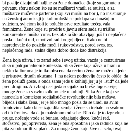
bi poslije dizajnirali haljine za žene domaćice (koje su gurnute u
privatnu sferu nakon što su se muškarci vratili sa ratišta), a za
muškarce muževne parfeme (koji svi mirišu na bor ), no insistiranje
na ženskoj anoreksiji je kulturološki se poklapa sa današnjim
svijetom, svijetom koji je polučio prve rezultate trećeg vala
feminizma. Žene koje su prodrle u javnu sferu sada su tržišne
konkurentice muškarcima, bez obzira što obavljaju još tri neplaćena
posla – kućni rad, emotivni rad i odgoj djece. Kako ne bi
napredovale do pozicija moći i rukovodstva, pored svog tog
neplaćenog rada, stalna dijeta dobro dođe kao distrakcija.
Žena koja uživa, i to zarad sebe i svog užitka, vazda je cenzurirana
slika u patrijarhalnom kontekstu. Slika žene koja uživa u hrani u
nekim kulturama je toliko obscena da recimo žena ne može da jede
u prisustvu drugih ukućana. I na našem podnevlju često je običaj da
žena posluži goste, a onda sama jede u kuhinji jer ju je „stid“ da jede
pred drugima. Ali zbog naslijeđa socijalizma bivše Jugoslavije,
mnoge žene su sasvim solidno jele u kuhinji. Slika žene koja se
nametala u kontekstu socijalističke revolucije nije bila mršava,
blijeda i slaba žena, jer je bilo mnogo posla da se uradi na svim
frontovima kako bi se izgradila zemlja i žene su trebale na svakom
od tih frontova da daju maksimum od sebe. Bilo da je to izgradnja
pruge, nošenje vode sa bunara, odgajanje djece, kućni rad,
stočastvo, poljoprivreda, žena je bila sposobna i jaka radnica koja ne
pita za odmor ili za plaću. Za mnoge žene koje žive na selu, ovaj