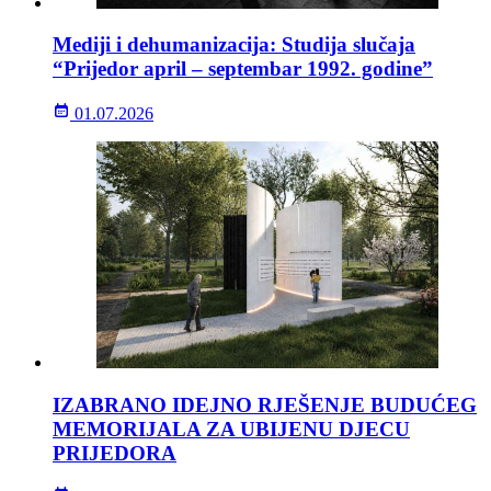
Mediji i dehumanizacija: Studija slučaja
“Prijedor april – septembar 1992. godine”
01.07.2026
IZABRANO IDEJNO RJEŠENJE BUDUĆEG
MEMORIJALA ZA UBIJENU DJECU
PRIJEDORA