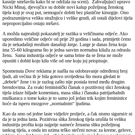
kasnije smršavila kako bi se održala na sceni). Zahvaljujući upravo
Nicki Minaj, djevojčice su dobile novi kalup poželjnog ženskog
tijela koji je ovaj put, nemoguće dobiti bez plastične kirurgije. Ono
podrazumijeva veliku stražnjicu i velike grudi, ali ostali dijelovi tijela
neproporcijalno ostaju mršavi.
A možda najrealniji pokazatelj je razlika u veličinama odjeće. Ako
uporedimo veličine odjeće od prije 20 godina i sada, primijetit ćemo
da je nekadašnji
medium
današnji
large
. Large je danas žena koja
ima 55-60 kilograma što je jedna sasvim normalna kilaža za odraslu
ženu. Sama industrija odjeće se sama brine da se žena ne može
opustiti i dobiti koju kilu više od one koju joj priopisuje.
Spomenuta
Dove
reklama je naišla na odobravanje određenoj broj
ljudi, ali većina ih je bila gotovo uvrijeđena što mora gledati te
„debele“ žene i to je razlog zašto nije postala trend među drugim
brendovima. Za svaki feministički članak o pozitivnoj slici ženskog
tijela izlaze hiljade komentara, masa slika i članaka patrijarhalnih
muškaraca o tome kako je to samo još jedan trik kojim feministice
hoće da isperu mozgove „normalnim“ ljudima.
Kao da smo od jedne laste vidjeli/e proljeće, a čak nismo sigurni/e ni
da je ta jedna lasta. Pozitivna slika ženskog tijela urušila bi veliku
industriju profita koja najprije nameće ženama sliku poželjnog
tankog tijela, a onda im uzima teško stečeni novac za kreme, gelove,