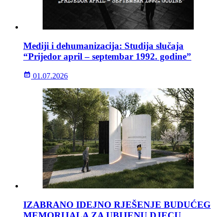
Mediji i dehumanizacija: Studija slučaja
“Prijedor april – septembar 1992. godine”
01.07.2026
IZABRANO IDEJNO RJEŠENJE BUDUĆEG
MEMORIJALA ZA UBIJENU DJECU