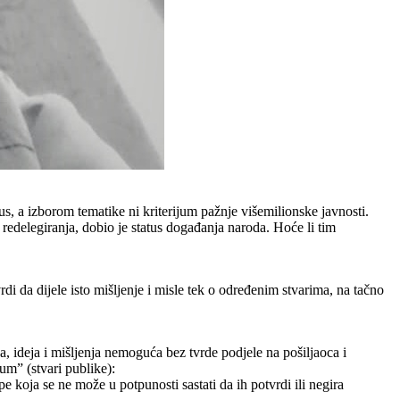
us, a izborom tematike ni kriterijum pažnje višemilionske javnosti.
 redelegiranja, dobio je status događanja naroda. Hoće li tim
di da dijele isto mišljenje i misle tek o određenim stvarima, na tačno
ideja i mišljenja nemoguća bez tvrde podjele na pošiljaoca i
um” (stvari publike):
e koja se ne može u potpunosti sastati da ih potvrdi ili negira