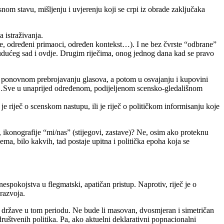
nom stavu, mišljenju i uvjerenju koji se crpi iz obrade zaključaka
 istraživanja.
e, određeni primaoci, određen kontekst…). I ne bez čvrste “odbrane”
budućeg sad i ovdje. Drugim riječima, onog jednog dana kad se pravo
pa u ponovnom prebrojavanju glasova, a potom u osvajanju i kupovini
”…Sve u unaprijed određenom, podijeljenom scensko-gledališnom
 riječ o scenskom nastupu, ili je riječ o političkom informisanju koje
, ikonografije “mi/nas” (stijegovi, zastave)? Ne, osim ako proteknu
ema, bilo kakvih, tad postaje upitna i politička epoha koja se
nespokojstva u flegmatski, apatičan pristup. Naprotiv, riječ je o
razvoja.
a i države u tom periodu. Ne bude li masovan, dvosmjeran i simetričan
društvenih politika. Pa, ako aktuelni deklarativni popnacionalni