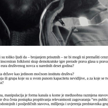
 su toliko ljudi da – brojanjem prisutnih – ne bi mogli ni premašiti cenz
 insceniran folklorni skup demokratske igre prerade prava glasa u prava
di eura društvenog novca u narednih deset godina?
eta države kao jedinom moćnom institutu društva?
a ili grupa koje su u svom punom kapacitetu nevidljive, a za koje se tvr
ca?
 manipulacija je forma kanala u kome je međusobna razmjena stavova, 
te dva česta postupka propitivanja relevantnosti zagovaranja “res public
dostojnih i posljedičnih stavova, mišljenja i uvjerenja predstavnika grup