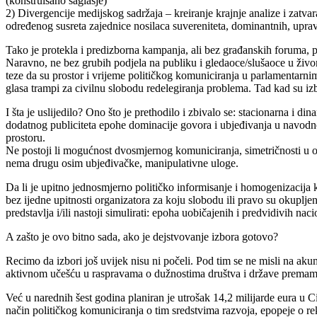
(konstruisano saglasje)
2) Divergencije medijskog sadržaja – kreiranje krajnje analize i zatva
određenog susreta zajednice nosilaca suvereniteta, dominantnih, upra
Tako je protekla i predizborna kampanja, ali bez građanskih foruma, p
Naravno, ne bez grubih podjela na publiku i gledaoce/slušaoce u živ
teze da su prostor i vrijeme političkog komuniciranja u parlamentarn
glasa trampi za civilnu slobodu redelegiranja problema. Tad kad su i
I šta je uslijedilo? Ono što je prethodilo i zbivalo se: stacionarna i
dodatnog publiciteta epohe dominacije govora i ubjeđivanja u navo
prostoru.
Ne postoji li mogućnost dvosmjernog komuniciranja, simetričnosti u od
nema drugu osim ubjeđivačke, manipulativne uloge.
Da li je upitno jednosmjerno političko informisanje i homogenizacija k
bez ijedne upitnosti organizatora za koju slobodu ili pravo su okupljen
predstavlja i/ili nastoji simulirati: epoha uobičajenih i predvidivih na
A zašto je ovo bitno sada, ako je dejstvovanje izbora gotovo?
Recimo da izbori još uvijek nisu ni počeli. Pod tim se ne misli na akum
aktivnom učešću u raspravama o dužnostima društva i države premampro
Već u narednih šest godina planiran je utrošak 14,2 milijarde eura u C
način političkog komuniciranja o tim sredstvima razvoja, epopeje o reko