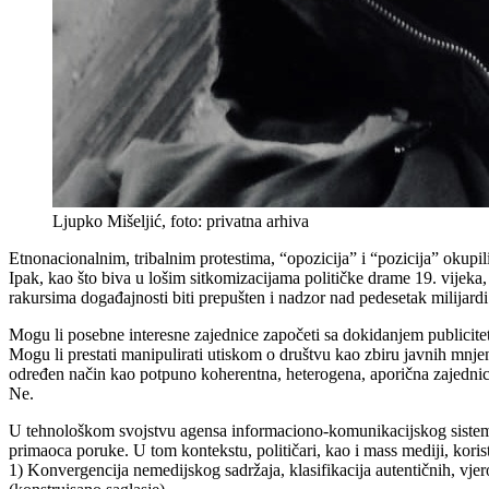
Ljupko Mišeljić, foto: privatna arhiva
Etnonacionalnim, tribalnim protestima, “opozicija” i “pozicija” okupili
Ipak, kao što biva u lošim sitkomizacijama političke drame 19. vijeka,
rakursima događajnosti biti prepušten i nadzor nad pedesetak milijar
Mogu li posebne interesne zajednice započeti sa dokidanjem publicit
Mogu li prestati manipulirati utiskom o društvu kao zbiru javnih mnjenj
određen način kao potpuno koherentna, heterogena, aporična zajedni
Ne.
U tehnološkom svojstvu agensa informaciono-komunikacijskog sistema,
primaoca poruke. U tom kontekstu, političari, kao i mass mediji, koris
1) Konvergencija nemedijskog sadržaja, klasifikacija autentičnih, vjero