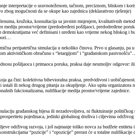
ranje interpretacije o uravnoteženom, tačnom, preciznom, bliskom i koris
vo zbog mogućnosti da se okupe kao zajednica (deklarativno rješenje)
lenuma, kružoka, konsultacija sa javnim mnjenjem, kvalitativnih metoda
om mediju prostor/vrijeme (predodređeni pošiljaoci, predodređene poruk
im demokratijama već definisani i uređeni kao vrijeme nekog bliskog i 
zbori…
 dinamična peripatetična simulacija u nekoliko činova. Prvo u glasanju, 
dnom aktivističkom obračunu s “letargijom” i “građanskom pasivnošću
nosu pošiljaoca i primaoca poruka, praksa daje neumoljiv odgovor: ili je
oja ga čini: kolektivna bihevioralna praksa, predvidivost i uobičajenost
i ustali ili nekog drugog pitanja za okupljenje. Ako upita organizatora n
cionalnih fakcionalizama, nulifikacije medija prostor/vrijeme zajednice.
ulaciju građanskog bijesa ili nezadovoljstva, ni fluktuiranje političkog 
speritetu pojedinaca, jedinki globalnog društva i ciljevima održivog 
iljeve održivog razvoja, i još najmanje toliko novca za budžete entitet
nstrukcijama “pozicije” i “opozicije” prerast će u totalne nulifikacije 