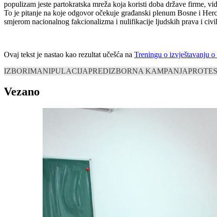
populizam jeste partokratska mreža koja koristi doba države firme, vi
To je pitanje na koje odgovor očekuje građanski plenum Bosne i Herce
smjerom nacionalnog fakcionalizma i nulifikacije ljudskih prava i civi
Ovaj tekst je nastao kao rezultat učešća na
Treningu o izvještavanju 
IZBORI
MANIPULACIJA
PREDIZBORNA KAMPANJA
PROTES
Vezano