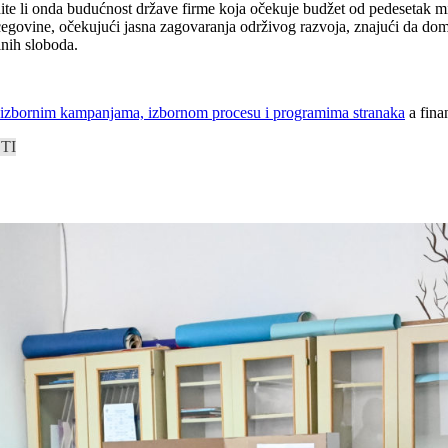
dite li onda budućnost države firme koja očekuje budžet od pedesetak mi
govine, očekujući jasna zagovaranja održivog razvoja, znajući da domin
lnih sloboda.
o izbornim kampanjama, izbornom procesu i programima stranaka
a fina
TI