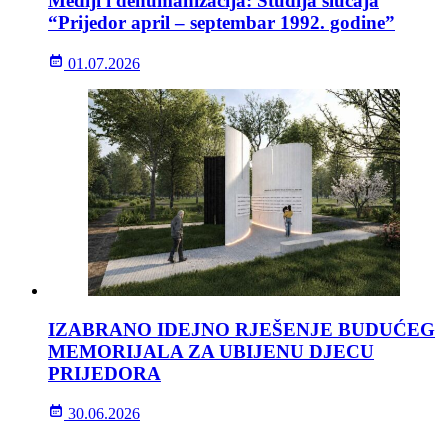
Mediji i dehumanizacija: Studija slučaja
“Prijedor april – septembar 1992. godine”
01.07.2026
IZABRANO IDEJNO RJEŠENJE BUDUĆEG
MEMORIJALA ZA UBIJENU DJECU
PRIJEDORA
30.06.2026