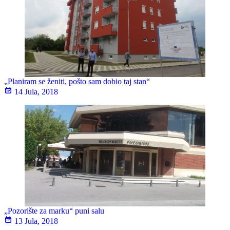
„Planiram se ženiti, pošto sam dobio taj stan“
14 Jula, 2018
„Pozorište za marku“ puni salu
13 Jula, 2018