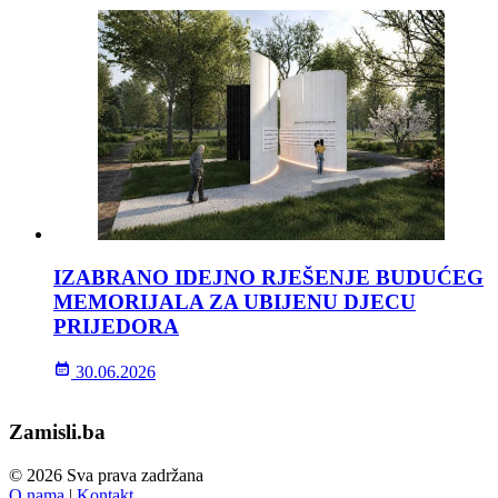
IZABRANO IDEJNO RJEŠENJE BUDUĆEG
MEMORIJALA ZA UBIJENU DJECU
PRIJEDORA
30.06.2026
Zamisli.ba
© 2026 Sva prava zadržana
O nama
|
Kontakt