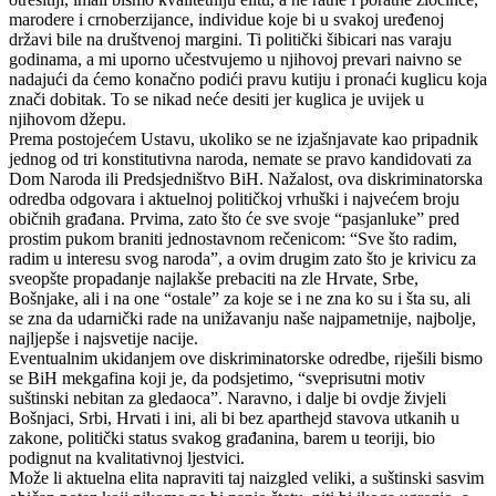
marodere i crnoberzijance, individue koje bi u svakoj uređenoj
državi bile na društvenoj margini. Ti politički šibicari nas varaju
godinama, a mi uporno učestvujemo u njihovoj prevari naivno se
nadajući da ćemo konačno podići pravu kutiju i pronaći kuglicu koja
znači dobitak. To se nikad neće desiti jer kuglica je uvijek u
njihovom džepu.
Prema postojećem Ustavu, ukoliko se ne izjašnjavate kao pripadnik
jednog od tri konstitutivna naroda, nemate se pravo kandidovati za
Dom Naroda ili Predsjedništvo BiH. Nažalost, ova diskriminatorska
odredba odgovara i aktuelnoj političkoj vrhuški i najvećem broju
običnih građana. Prvima, zato što će sve svoje “pasjanluke” pred
prostim pukom braniti jednostavnom rečenicom: “Sve što radim,
radim u interesu svog naroda”, a ovim drugim zato što je krivicu za
sveopšte propadanje najlakše prebaciti na zle Hrvate, Srbe,
Bošnjake, ali i na one “ostale” za koje se i ne zna ko su i šta su, ali
se zna da udarnički rade na unižavanju naše najpametnije, najbolje,
najljepše i najsvetije nacije.
Eventualnim ukidanjem ove diskriminatorske odredbe, riješili bismo
se BiH mekgafina koji je, da podsjetimo, “sveprisutni motiv
suštinski nebitan za gledaoca”. Naravno, i dalje bi ovdje živjeli
Bošnjaci, Srbi, Hrvati i ini, ali bi bez aparthejd stavova utkanih u
zakone, politički status svakog građanina, barem u teoriji, bio
podignut na kvalitativnoj ljestvici.
Može li aktuelna elita napraviti taj naizgled veliki, a suštinski sasvim