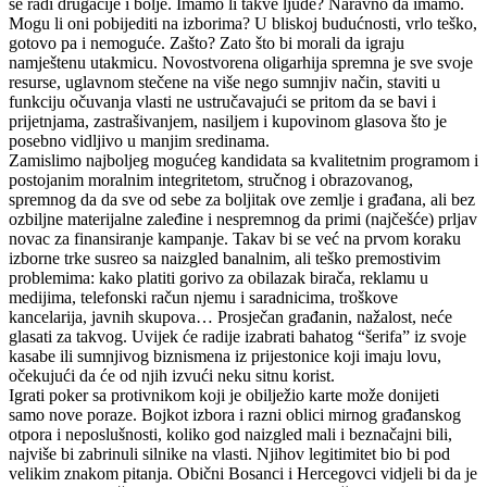
se radi drugačije i bolje. Imamo li takve ljude? Naravno da imamo.
Mogu li oni pobijediti na izborima? U bliskoj budućnosti, vrlo teško,
gotovo pa i nemoguće. Zašto? Zato što bi morali da igraju
namještenu utakmicu. Novostvorena oligarhija spremna je sve svoje
resurse, uglavnom stečene na više nego sumnjiv način, staviti u
funkciju očuvanja vlasti ne ustručavajući se pritom da se bavi i
prijetnjama, zastrašivanjem, nasiljem i kupovinom glasova što je
posebno vidljivo u manjim sredinama.
Zamislimo najboljeg mogućeg kandidata sa kvalitetnim programom i
postojanim moralnim integritetom, stručnog i obrazovanog,
spremnog da da sve od sebe za boljitak ove zemlje i građana, ali bez
ozbiljne materijalne zaleđine i nespremnog da primi (najčešće) prljav
novac za finansiranje kampanje. Takav bi se već na prvom koraku
izborne trke susreo sa naizgled banalnim, ali teško premostivim
problemima: kako platiti gorivo za obilazak birača, reklamu u
medijima, telefonski račun njemu i saradnicima, troškove
kancelarija, javnih skupova… Prosječan građanin, nažalost, neće
glasati za takvog. Uvijek će radije izabrati bahatog “šerifa” iz svoje
kasabe ili sumnjivog biznismena iz prijestonice koji imaju lovu,
očekujući da će od njih izvući neku sitnu korist.
Igrati poker sa protivnikom koji je obilježio karte može donijeti
samo nove poraze. Bojkot izbora i razni oblici mirnog građanskog
otpora i neposlušnosti, koliko god naizgled mali i beznačajni bili,
najviše bi zabrinuli silnike na vlasti. Njihov legitimitet bio bi pod
velikim znakom pitanja. Obični Bosanci i Hercegovci vidjeli bi da je