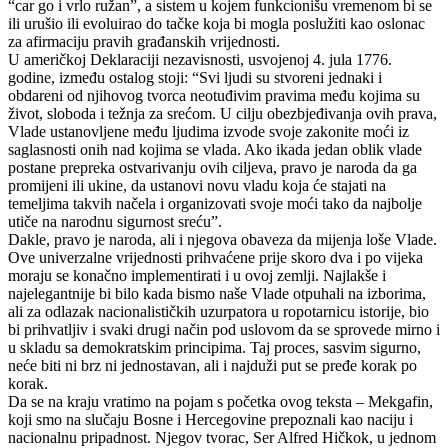
“car go i vrlo ružan”, a sistem u kojem funkcionišu vremenom bi se
ili urušio ili evoluirao do tačke koja bi mogla poslužiti kao oslonac
za afirmaciju pravih građanskih vrijednosti.
U američkoj Deklaraciji nezavisnosti, usvojenoj 4. jula 1776.
godine, između ostalog stoji: “Svi ljudi su stvoreni jednaki i
obdareni od njihovog tvorca neotuđivim pravima među kojima su
život, sloboda i težnja za srećom. U cilju obezbjeđivanja ovih prava,
Vlade ustanovljene među ljudima izvode svoje zakonite moći iz
saglasnosti onih nad kojima se vlada. Ako ikada jedan oblik vlade
postane prepreka ostvarivanju ovih ciljeva, pravo je naroda da ga
promijeni ili ukine, da ustanovi novu vladu koja će stajati na
temeljima takvih načela i organizovati svoje moći tako da najbolje
utiče na narodnu sigurnost sreću”.
Dakle, pravo je naroda, ali i njegova obaveza da mijenja loše Vlade.
Ove univerzalne vrijednosti prihvaćene prije skoro dva i po vijeka
moraju se konačno implementirati i u ovoj zemlji. Najlakše i
najelegantnije bi bilo kada bismo naše Vlade otpuhali na izborima,
ali za odlazak nacionalističkih uzurpatora u ropotarnicu istorije, bio
bi prihvatljiv i svaki drugi način pod uslovom da se sprovede mirno i
u skladu sa demokratskim principima. Taj proces, sasvim sigurno,
neće biti ni brz ni jednostavan, ali i najduži put se pređe korak po
korak.
Da se na kraju vratimo na pojam s početka ovog teksta – Mekgafin,
koji smo na slučaju Bosne i Hercegovine prepoznali kao naciju i
nacionalnu pripadnost. Njegov tvorac, Ser Alfred Hičkok, u jednom