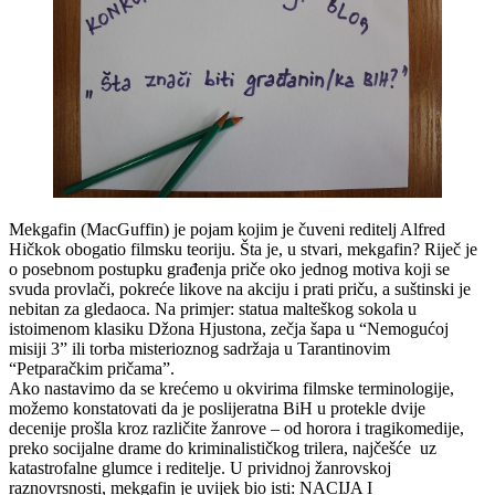
Mekgafin (MacGuffin) je pojam kojim je čuveni reditelj Alfred
Hičkok obogatio filmsku teoriju. Šta je, u stvari, mekgafin? Riječ je
o posebnom postupku građenja priče oko jednog motiva koji se
svuda provlači, pokreće likove na akciju i prati priču, a suštinski je
nebitan za gledaoca. Na primjer: statua malteškog sokola u
istoimenom klasiku Džona Hjustona, zečja šapa u “Nemogućoj
misiji 3” ili torba misterioznog sadržaja u Tarantinovim
“Petparačkim pričama”.
Ako nastavimo da se krećemo u okvirima filmske terminologije,
možemo konstatovati da je poslijeratna BiH u protekle dvije
decenije prošla kroz različite žanrove – od horora i tragikomedije,
preko socijalne drame do kriminalističkog trilera, najčešće uz
katastrofalne glumce i reditelje. U prividnoj žanrovskoj
raznovrsnosti, mekgafin je uvijek bio isti: NACIJA I