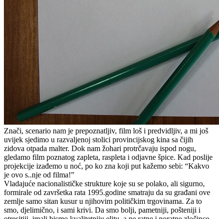
Znači, scenario nam je prepoznatljiv, film loš i predvidljiv, a mi još
uvijek sjedimo u razvaljenoj stolici provincijskog kina sa čijih
zidova otpada malter. Dok nam žohari protrčavaju ispod nogu,
gledamo film poznatog zapleta, raspleta i odjavne špice. Kad poslije
projekcije izađemo u noć, po ko zna koji put kažemo sebi: “Kakvo
je ovo s..nje od filma!”
Vladajuće nacionalističke strukture koje su se polako, ali sigurno,
formirale od završetka rata 1995.godine smatraju da su građani ove
zemlje samo sitan kusur u njihovim političkim trgovinama. Za to
smo, djelimično, i sami krivi. Da smo bolji, pametniji, pošteniji i
otresitiji, imali bismo kvalitetniju elitu, a ne ratne i poratne zločince,