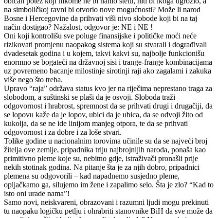
običan potez koji nikome ne bi nanio štetu, niti bi ikoga ugrozio, a
na simboličkoj ravni bi otvorio nove mogućnosti? Može li narod
Bosne i Hercegovine da prihvati viši nivo slobode koji bi na taj
način dostigao? Nažalost, odgovor je: NE i NE !
Oni koji kontrolišu sve poluge finansijske i političke moći neće
rizikovati promjenu naopakog sistema koji su stvarali i dograđivali
dvadesetak godina i u kojem, takvi kakvi su, najbolje funkcionišu
enormno se bogateći na državnoj sisi i trange-frange kombinacijama
uz povremeno bacanje milostinje sirotinji raji ako zagalami i zakuka
više nego što treba.
Upravo “raja” održava status kvo jer na riječima neprestano traga za
slobodom, a suštinski se plaši da je osvoji. Sloboda traži
odgovornost i hrabrost, spremnost da se prihvati drugi i drugačiji, da
se lopovu kaže da je lopov, ubici da je ubica, da se odvoji žito od
kukolja, da se ne ide linijom manjeg otpora, te da se prihvati
odgovornost i za dobre i za loše stvari.
Tolike godine u nacionalnim torovima učinile su da se najveći broj
žitelja ove zemlje, pripadnika triju najbrojnijih naroda, ponaša kao
primitivno pleme koje su, nebitno gdje, istraživači pronašli prije
nekih stotinak godina. Na pitanje šta je za njih dobro, pripadnici
plemena su odgovorili – kad napadnemo susjedno pleme,
opljačkamo ga, silujemo im žene i zapalimo selo. Šta je zlo? “Kad to
isto oni urade nama”!
Samo novi, neiskvareni, obrazovani i razumni ljudi mogu prekinuti
tu naopaku logičku petlju i ohrabriti stanovnike BiH da sve može da