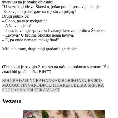
intervjuu ga je ovako objasnio:
“U vozu koji ide za Škotsku, jedan putnik postavlja pitanje:
-Kakav je to paket gore na mjestu za prtljag?
Drugi putnik će:
– Oooo, pa to je mekgafin!
– A šta vam je to?
– Paaa, to vam je sprava za hvatanje lavova u brdima Škotske.
– Lavova? U brdima Škotske nema lavova.
– E, pa onda nema ni mekgafina!”
Mislite o tome, dragi moji građani i građanke…
(Tekst koji je osvojio 2. mjesto na našem konkursu s temom “Šta
znači biti građanin/ka BIH?”)
BIH
GRAĐANIN
GRAĐANKA
IZBORI
KONKURS 2018
MACGUFFIN
NAROD
POLITIKA
REPUBLIKA SRPSKA
SOCIJALNA POLITIKA
VLAST
Vezano