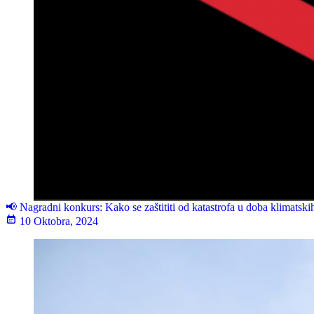
📢 Nagradni konkurs: Kako se zaštititi od katastrofa u doba klimatsk
10 Oktobra, 2024