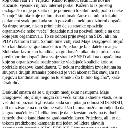
koji obuhvata TV Prijedor, Radio Prijedor, sedmične novine
Kozarski vjesnik i njihov internet portal. Kažem to iz prostog
razloga što mi je poznato da je pomenuti lokalni medij pratio i neke
“manje” stranke koje realno nisu ni imale šanse da uđu u lokalni
parlament svaki put kada su ih pozvali na neki predizborni događaj.
Sa druge strane, nisam primijetio da su stranke opozicije
organizovale neke “veće” događaje niti su pozivali medije na one
koje jesu organizovali. To se odnosi prije svega na SDS, ali i na
PDP i Narodni front. Samim time vidljivost Maje Dragojević Stojić
kao kandidata za gradonačelnicu Prijedora je bila daleko manja.
Slobodan Javor kao kandidat za gradonačelnika bio je prisutan na
predizbornim događajima svoje stranke SNSD ali i na događajima
koje su organizovale ostale stranke vladajuće koalicije koje su
podržale njegovu kandidaturu. U nekim medijskim izvještajima sa
skupova drugih stranaka ponekad je veći akcenat čak stavljam na
njegovu kandidaturu nego na tu stranku što bi bilo logično“, kaže
Drakulić.
Drakulić smatra da se u rijetkim medijskim nastupima Maje
Dragojević Stojić nije moglo čuti veću kritiku aktuelne vlasti, osim
već dobro poznatih „floskula kada su u pitanju odnosi SDS-SNSD,
niti ukazivanje na ono što ne valja i što bi ona možda promijenila da
je gradonačelnica.“ Indikativno je da je izostao poziv na tv duel
između dvoje kandidata za gradonačelnika/cu Prijedora, ali i to da
tokom predizborne kampanje niti jedan od lidera glavnih