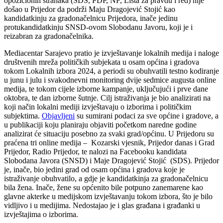
opozicionih stranaka (SDS, PDP, NF, Lista za pravdu i red) nije
došao u Prijedor da podrži Maju Dragojević Stojić kao
kandidatkinju za gradonačelnicu Prijedora, inače jedinu
protukandidatkinju SNSD-ovom Slobodanu Javoru, koji je i
reizabran za gradonačelnika.
Mediacentar Sarajevo pratio je izvještavanje lokalnih medija i naloge
društvenih mreža političkih subjekata u osam općina i gradova
tokom Lokalnih izbora 2024, a periodi su obuhvatili testno kodiranje
u junu i julu i svakodnevni monitoring dvije sedmice augusta online
medija, te tokom cijele izborne kampanje, uključujući i prve dane
oktobra, te dan izborne šutnje. Cilj istraživanja je bio analizirati na
koji način lokalni mediji izvještavaju o izborima i političkim
subjektima.
Objavljeni
su sumirani podaci za sve općine i gradove, a
u publikaciji koju planiraju objaviti početkom naredne godine
analizirat će situaciju posebno za svaki grad/općinu. U Prijedoru su
praćena tri online medija – Kozarski vjesnik, Prijedor danas i Grad
Prijedor, Radio Prijedor, te nalozi na Facebooku kandidata
Slobodana Javora (SNSD) i Maje Dragojević Stojić (SDS). Prijedor
je, inače, bio jedini grad od osam općina i gradova koje je
istraživanje obuhvatilo, a gdje je kandidatkinja za gradonačelnicu
bila žena. Inače, žene su općenito bile potpuno zanemarene kao
glavne akterke u medijskom izvještavanju tokom izbora, što je bilo
vidljivo i u medijima. Nedostajao je i glas građana i građanki u
izvještajima o izborima.