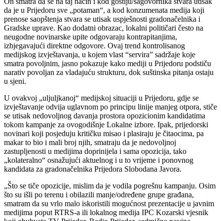
On smatra da se na taj način i kod gostiju/sagovornika stvara utisak
da je u Prijedoru sve „potaman“, a kod konzumenata medija koji
prenose saopštenja stvara se utisak uspješnosti gradonačelnika i
Gradske uprave. Kao dodatni obrazac, lokalni političari često na
neugodne novinarske upite odgovaraju kontrapitanjima,
izbjegavajući direktne odgovore. Ovaj trend kontrolisanog
medijskog izvještavanja, u kojem vlast “servira” sadržaje koje
smatra povoljnim, jasno pokazuje kako mediji u Prijedoru podstiču
narativ povoljan za vladajuću strukturu, dok suštinska pitanja ostaju
u sjeni.
U ovakvoj „uljuljkanoj“ medijskoj situaciji u Prijedoru, gdje se
izvještavanje odvija uglavnom po principu linije manjeg otpora, stiče
se utisak nedovoljnog davanja prostora opozicionim kandidatima
tokom kampanje za ovogodišnje Lokalne izbore. Ipak, prijedorski
novinari koji posjeduju kritičku misao i plasiraju je čitaocima, pa
makar to bio i mali broj njih, smatraju da je nedovoljnoj
zastupljenosti u medijima doprinijela i sama opozicija, tako
„kolateralno“ osnažujući aktuelnog i u to vrijeme i ponovnog
kandidata za gradonačelnika Prijedora Slobodana Javora.
„Što se tiče opozicije, mislim da je vodila pogrešnu kampanju. Osim
što su išli po terenu i obilazili manje/određene grupe građana,
smatram da su vrlo malo iskoristili mogućnost prezentacije u javnim
medijima poput RTRS-a ili lokalnog medija IPC Kozarski vjesnik