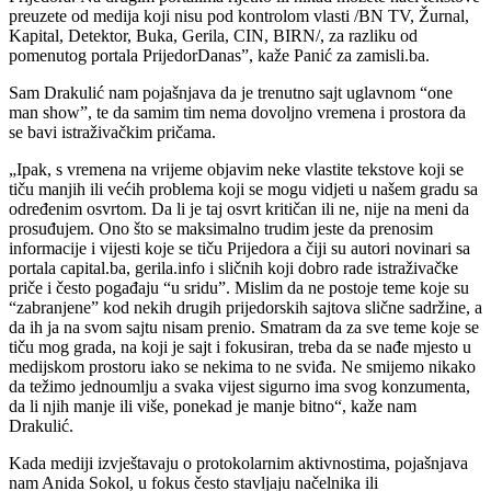
preuzete od medija koji nisu pod kontrolom vlasti /BN TV, Žurnal,
Kapital, Detektor, Buka, Gerila, CIN, BIRN/, za razliku od
pomenutog portala PrijedorDanas”, kaže Panić za zamisli.ba.
Sam Drakulić nam pojašnjava da je trenutno sajt uglavnom “one
man show”, te da samim tim nema dovoljno vremena i prostora da
se bavi istraživačkim pričama.
„Ipak, s vremena na vrijeme objavim neke vlastite tekstove koji se
tiču manjih ili većih problema koji se mogu vidjeti u našem gradu sa
određenim osvrtom. Da li je taj osvrt kritičan ili ne, nije na meni da
prosuđujem. Ono što se maksimalno trudim jeste da prenosim
informacije i vijesti koje se tiču Prijedora a čiji su autori novinari sa
portala capital.ba, gerila.info i sličnih koji dobro rade istraživačke
priče i često pogađaju “u sridu”. Mislim da ne postoje teme koje su
“zabranjene” kod nekih drugih prijedorskih sajtova slične sadržine, a
da ih ja na svom sajtu nisam prenio. Smatram da za sve teme koje se
tiču mog grada, na koji je sajt i fokusiran, treba da se nađe mjesto u
medijskom prostoru iako se nekima to ne sviđa. Ne smijemo nikako
da težimo jednoumlju a svaka vijest sigurno ima svog konzumenta,
da li njih manje ili više, ponekad je manje bitno“, kaže nam
Drakulić.
Kada mediji izvještavaju o protokolarnim aktivnostima, pojašnjava
nam Anida Sokol, u fokus često stavljaju načelnika ili