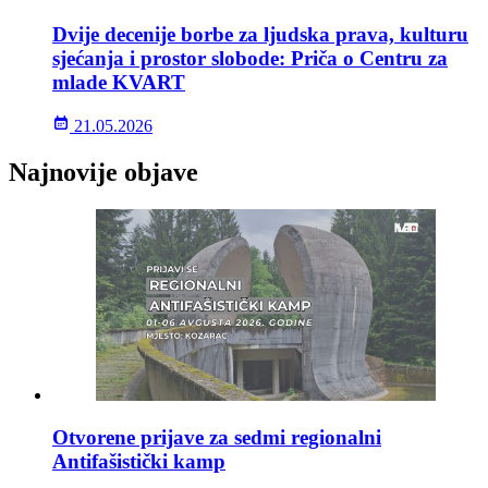
Dvije decenije borbe za ljudska prava, kulturu
sjećanja i prostor slobode: Priča o Centru za
mlade KVART
21.05.2026
Najnovije objave
Otvorene prijave za sedmi regionalni
Antifašistički kamp