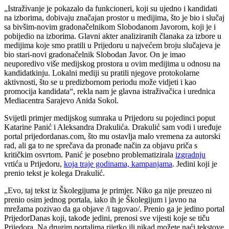
„Istraživanje je pokazalo da funkcioneri, koji su ujedno i kandidati
na izborima, dobivaju značajan prostor u medijima, što je bio i slučaj
sa bivšim-novim gradonačelnikom Slobodanom Javorom, koji je i
pobijedio na izborima. Glavni akter analiziranih članaka za izbore u
medijima koje smo pratili u Prijedoru u najvećem broju slučajeva je
bio stari-novi gradonačelnik Slobodan Javor. On je imao
neuporedivo više medijskog prostora u ovim medijima u odnosu na
kandidatkinju. Lokalni mediji su pratili njegove protokolarne
aktivnosti, što se u predizbornom periodu može vidjeti i kao
promocija kandidata“, rekla nam je glavna istraživačica i urednica
Mediacentra Sarajevo Anida Sokol.
Svijetli primjer medijskog sumraka u Prijedoru su pojedinci poput
Katarine Panić i Aleksandra Drakulića. Drakulić sam vodi i uređuje
portal prijedordanas.com, što mu ostavlja malo vremena za autorski
rad, ali ga to ne sprečava da pronađe način za objavu priča s
kritičkim osvrtom. Panić je posebno problematizirala
izgradnju
vrtića u Prijedoru,
koja traje godinama, kampanjama
. Jedini koji je
prenio tekst je kolega Drakulić.
„Evo, taj tekst iz Školegijuma je primjer. Niko ga nije preuzeo ni
prenio osim jednog portala, iako ih je Školegijum i javno na
mrežama pozivao da ga objave /i tagovao/. Prenio ga je jedino portal
PrijedorDanas koji, takođe jedini, prenosi sve vijesti koje se tiču
Prijedora. Na drugim portalima rijetko ili nikad možete naći tekstove