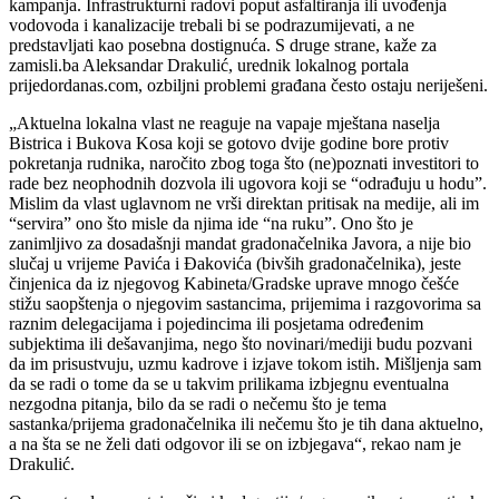
kampanja. Infrastrukturni radovi poput asfaltiranja ili uvođenja
vodovoda i kanalizacije trebali bi se podrazumijevati, a ne
predstavljati kao posebna dostignuća. S druge strane, kaže za
zamisli.ba Aleksandar Drakulić, urednik lokalnog portala
prijedordanas.com, ozbiljni problemi građana često ostaju neriješeni.
„Aktuelna lokalna vlast ne reaguje na vapaje mještana naselja
Bistrica i Bukova Kosa koji se gotovo dvije godine bore protiv
pokretanja rudnika, naročito zbog toga što (ne)poznati investitori to
rade bez neophodnih dozvola ili ugovora koji se “odrađuju u hodu”.
Mislim da vlast uglavnom ne vrši direktan pritisak na medije, ali im
“servira” ono što misle da njima ide “na ruku”. Ono što je
zanimljivo za dosadašnji mandat gradonačelnika Javora, a nije bio
slučaj u vrijeme Pavića i Đakovića (bivših gradonačelnika), jeste
činjenica da iz njegovog Kabineta/Gradske uprave mnogo češće
stižu saopštenja o njegovim sastancima, prijemima i razgovorima sa
raznim delegacijama i pojedincima ili posjetama određenim
subjektima ili dešavanjima, nego što novinari/mediji budu pozvani
da im prisustvuju, uzmu kadrove i izjave tokom istih. Mišljenja sam
da se radi o tome da se u takvim prilikama izbjegnu eventualna
nezgodna pitanja, bilo da se radi o nečemu što je tema
sastanka/prijema gradonačelnika ili nečemu što je tih dana aktuelno,
a na šta se ne želi dati odgovor ili se on izbjegava“, rekao nam je
Drakulić.