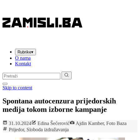
Rubrike
▾
O nama
Kontakt
Pretraga:
Skip to content
Spontana autocenzura prijedorskih
medija tokom izborne kampanje
31.10.2024
Edina Šećerović
Ajdin Kamber, Foto Baza
Prijedor
,
Sloboda izdražavanja