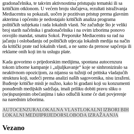
gradonačelnika, te takvim aktivnostima pristupaju tematski ili sa
kritičkim otklonom. U većem broju slučajeva, rezultati istraživanja
Mediacentra su pokazali, uočen je pozitivan pristup prema glavnim
akterima i općenito je nedostajalo kritičkih analiza programa
političkih subjekata i rada lokalnih vlasti. Ne začuđuje što je veliki
broj starih načelnika i gradonačelnika i na ovim izborima ponovo
osvojilo mandat, smatra Sokol. Preporuke Mediacentra su rad na
jačanju i oslobađanju od političkih utjecaja lokalnih medija na način
da kritički prate rad lokalnih vlasti, a ne samo da prenose sapćenja ili
reklame onih koji im tu uslugu plate.
Kada govorimo o prijedorskim medijima, spontana autocenzura
tokom izborne kampanje i „uljuljkavanje“ koje se sinhroniziralo sa
neaktivnom opozicijom, za nijansu su tužniji od pritiska vladajućih
struktura koji, sudeći prema analizi naših sagovornika, nisu izraženi.
Buđenje kritičke misli je nužno, kako bi građani koji su konzumenti
ponuđenih medijskih sadržaja, imali priliku dobiti pravu sliku o
(ne)ispunjenim obećanjima i tako odlučili kome će dati povjerenje
na narednim izborima.
AUTOCENZURA
LOKALNA VLAST
LOKALNI IZBORI BIH
LOKALNI MEDIJI
PRIJEDOR
SLOBODA IZRAŽAANJA
Vezano