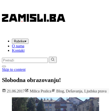
Rubrike
▾
O nama
Kontakt
Pretraga:
Skip to content
Slobodna obrazovanju!
21.06.2017
Milica Pralica
Blog
,
Dešavanja
,
Ljudska prava