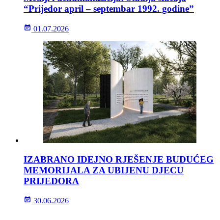
“Prijedor april – septembar 1992. godine”
01.07.2026
IZABRANO IDEJNO RJEŠENJE BUDUĆEG
MEMORIJALA ZA UBIJENU DJECU
PRIJEDORA
30.06.2026