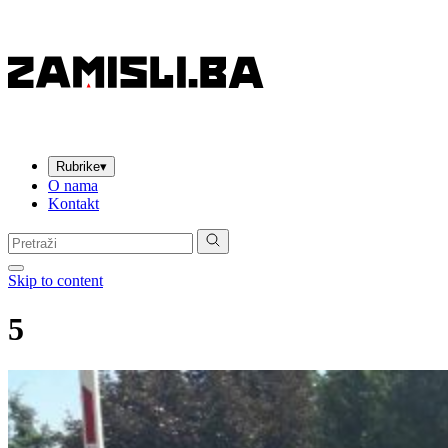
Rubrike
▾
O nama
Kontakt
Pretraga:
Skip to content
5