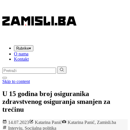
Rubrike
▾
O nama
Kontakt
Pretraga:
Skip to content
U 15 godina broj osiguranika
zdravstvenog osiguranja smanjen za
trećinu
14.07.2023
Katarina Panić
Katarina Panić, Zamisli.ba
Intervju
,
Socijalna politika