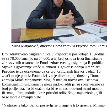
Miloš Marjanović, direktor Doma zdravlja Prijedor, foto: Zamis
Broj zdravstveno osiguranih lica u Prijedoru u posljednjih 15 godina
se sa 78.000 smanjio na 54.000, a taj broj osnova je za finansiranje
zdravstvenih ustanova iz Fonda zdravstvenog osiguranja Republike
Srpske. Ugovaranje kreće u januaru. Ugovor se dobija u februaru.
Prirodno je da očekujemo da će broj osiguranih lica još padati. To
znači manje para iz Fonda, izjavio je direktor prijedorskog Doma
zdravlja Miloš Marjanović.
Mogući manjak novca ova ustanova
komercijalnim uslugama ne može nadoknaditi jer su i one vezane za
broj pacijenata. To bi značilo da bi se na rashodovnoj strani morao
ili smanjiti broj radnika, kroz prirodni odliv, što je najbezbolnije, ili
bi se morale smanjiti plate.
“Najlakše je tako. Samo, postavlja se pitanje je li to rješenje.
Mi smo