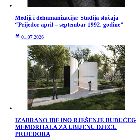
Mediji i dehumanizacija: Studija slučaja
“Prijedor april – septembar 1992. godine”
01.07.2026
IZABRANO IDEJNO RJEŠENJE BUDUĆEG
MEMORIJALA ZA UBIJENU DJECU
PRIJEDORA