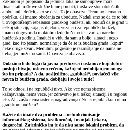
Zakonom je propisano da jedinica lokalne samouprave mora
finansirati troškove službe hitne pomoći, troškove stomatoloških
ambulanti i deficit, ako se desi. To je obaveza. Trenutno nemamo
podršku, ali imamo obećanja za ubuduće. Nadali smo se da će to biti
u ovogodišenjm rebalansu gradskog budžeta, ali, budući da je grad u
teškoj situaciji, koja je, dijelom, vezana i za republički budžet,
imamo dogovor da u oktobru izdefinišemo te stvari za narednu
budžetsku godinu. Imajući u vidu da sam u boljoj situaciji nego
grad, kao što jesam, normalno je da će se iz budžeta grada „krpiti“
neke druge stvari. Međutim, pogrešno je razmišljanje da nama ne
treba, jer možemo sami. Obaveza je obaveza.
Dolazimo li do toga da javna preduzeća i ustanove koji dobro
posluju bivaju, uslovno rečeno, kažnjeni nedobijanjem onoga
što im pripada? A da, posljedično, „gubitaši“, povlačeći više
novca iz budžeta grada, dobijaju i svoje i tuđe?
To se odnosi i na republički nivo. Ako već nema sistema
kažnjavanja, nema veze, jer zdravstvo je u teškoj situaciji i u regionu
isto. Ali, zašto nema sistema nagrađivanja? Ni na republičkom ni na
gradskom budžetu?
Kažete da imate dva problema – nefunkcionisanje
informatičkog sistema, kratkoročni, i manjak ljekara,
dugoročni. Zajedničko im je da nisu samo lokalni problem, da