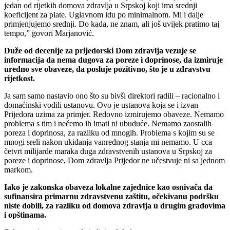
jedan od rijetkih domova zdravlja u Srpskoj koji ima srednji
koeficijent za plate. Uglavnom idu po minimalnom. Mi i dalje
primjenjujemo srednji. Do kada, ne znam, ali još uvijek pratimo taj
tempo,” govori Marjanović.
Duže od decenije za prijedorski Dom zdravlja vezuje se
informacija da nema dugova za poreze i doprinose, da izmiruje
uredno sve obaveze, da posluje pozitivno, što je u zdravstvu
rijetkost.
Ja sam samo nastavio ono što su bivši direktori radili – racionalno i
domaćinski vodili ustanovu. Ovo je ustanova koja se i izvan
Prijedora uzima za primjer. Redovno izmirujemo obaveze. Nemamo
problema s tim i nećemo ih imati ni ubuduće. Nemamo zaostalih
poreza i doprinosa, za razliku od mnogih. Problema s kojim su se
mnogi sreli nakon ukidanja vanrednog stanja mi nemamo. U cca
četvrt milijarde maraka duga zdravstvenih ustanova u Srpskoj za
poreze i doprinose, Dom zdravlja Prijedor ne učestvuje ni sa jednom
markom.
Iako je zakonska obaveza lokalne zajednice kao osnivača da
sufinansira primarnu zdravstvenu zaštitu, očekivanu podršku
niste dobili, za razliku od domova zdravlja u drugim gradovima
i opštinama.