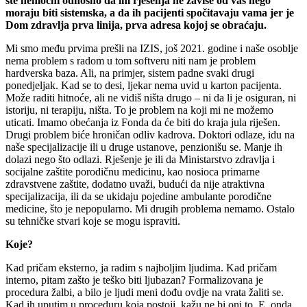
ste nemoćni odnosno da im rješenja ne zavise od vas nego
moraju biti sistemska, a da ih pacijenti spočitavaju vama jer je
Dom zdravlja prva linija, prva adresa kojoj se obraćaju.
Mi smo među prvima prešli na IZIS, još 2021. godine i naše osoblje
nema problem s radom u tom softveru niti nam je problem
hardverska baza. Ali, na primjer, sistem padne svaki drugi
ponedjeljak. Kad se to desi, ljekar nema uvid u karton pacijenta.
Može raditi hitnoće, ali ne vidiš ništa drugo – ni da li je osiguran, ni
istoriju, ni terapiju, ništa. To je problem na koji mi ne možemo
uticati. Imamo obećanja iz Fonda da će biti do kraja jula riješen.
Drugi problem biće hroničan odliv kadrova. Doktori odlaze, idu na
naše specijalizacije ili u druge ustanove, penzionišu se. Manje ih
dolazi nego što odlazi. Rješenje je ili da Ministarstvo zdravlja i
socijalne zaštite porodičnu medicinu, kao nosioca primarne
zdravstvene zaštite, dodatno uvaži, budući da nije atraktivna
specijalizacija, ili da se ukidaju pojedine ambulante porodične
medicine, što je nepopularno. Mi drugih problema nemamo. Ostalo
su tehničke stvari koje se mogu ispraviti.
Koje?
Kad pričam eksterno, ja radim s najboljim ljudima. Kad pričam
interno, pitam zašto je teško biti ljubazan? Formalizovana je
procedura žalbi, a bilo je ljudi meni dođu ovdje na vrata žaliti se.
Kad ih uputim u proceduru koja postoji, kažu ne bi oni to. E, onda,