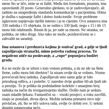
mene što se tiče, niste se ni žalili. Među tim formalnim, pisanim, ima
opravdanih 20 posto. Generalno gledano, to je zadovoljavajuće, ali
radimo na unapređenju standarda komunikacije s pacijentima. Hitna
je služba s najmanje žalbi i dobro funkcioniše. Svoje probleme
uglavnom uspijevaju riješiti interno i ja to cijenim. Ova ustanova ima
330 radnika i 15 objekata. Ja ne radim s 330 ljudi, nego s 15 i tih 15
mora biti odabranih. Biram ih ja
,
jer rade sa mnom
.
N
e stranka, ne
politika, ne niko drugi. Ako tako ne može, pozdravićemo se i
zahvaliti na saradnji.
Ima ustanova i preduzeća kojima je osnivač grad, a gdje se ljudi
zapošljavaju stranački, mimo potreba radnog procesa. To
negativno utiče na poslovanje, a „rupe“ popunjava budžet
grada.
Ko ne može da se izbori s tom vrstom pritiska, a da ne ide na štetu
firme, zašto mora biti direktor? Ja nisam ovdje da se volimo. Nismo
povećavali broj radnika. Zapošljavali smo samo gdje je bilo
prirodnog odliva, a i potrebe. U naredne dvije godine 60-ak ljudi ide
u penziju. To je prilika da podmladimo kolektiv i smanjimo broj
radnika na način da reorganizujemo službe. Došlo nam je sedam-
osam mladih ljekara. Fantastični su – visoki prosjeci, u roku završili,
znaju se ponašati, divna djeca. Možda nekima primarni nivo nije
privlačan, ali, što se tiče uslova rada, ovdje će dobiti sve. U nekim
drugim ustanovama neće.