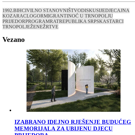
1992.
BIH
CIVILNO STANOVNIŠTVO
DISKUSIJE
DJECA
JNA
KOZARAC
LOGOR
MIGRANTI
NOĆ U TRNOPOLJU
PRIJEDOR
PROGRAM
RAT
REPUBLIKA SRPSKA
STARCI
TRNOPOLJE
ŽENE
ŽRTVE
Vezano
IZABRANO IDEJNO RJEŠENJE BUDUĆEG
MEMORIJALA ZA UBIJENU DJECU