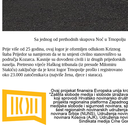
Sa jednog od prethodnih skupova Noć u Trnopolju
Prije više od 25 godina, ovaj logor je oformljen odlukom Kriznog
štaba Prijedor sa namjerom da se tu smjesti civilno stanovništvo sa
područja Kozarca. Kasnije su dovođeni civili i iz drugih prijedorskih
naselja. Pretresno vijeće Haškog tribunala (iz presude Milomiru
Stakiću) zaključuje da je kroz logor Trnopolje prošlo i registrovano
oko 23.000 zatočenika/ca (najviše žena, djece i staraca).