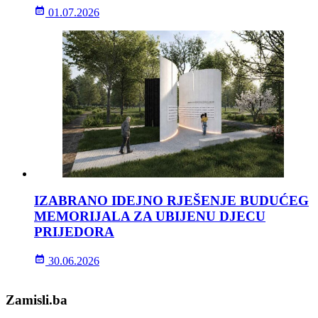
01.07.2026
IZABRANO IDEJNO RJEŠENJE BUDUĆEG
MEMORIJALA ZA UBIJENU DJECU
PRIJEDORA
30.06.2026
Zamisli.ba