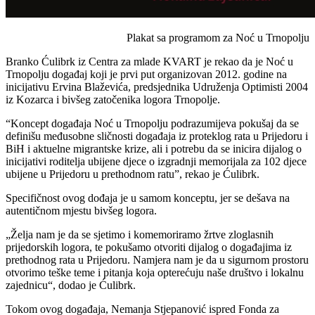
Plakat sa programom za Noć u Trnopolju
Branko Ćulibrk iz Centra za mlade KVART je rekao da je Noć u
Trnopolju događaj koji je prvi put organizovan 2012. godine na
inicijativu Ervina Blaževića, predsjednika Udruženja Optimisti 2004
iz Kozarca i bivšeg zatočenika logora Trnopolje.
“Koncept događaja Noć u Trnopolju podrazumijeva pokušaj da se
definišu međusobne sličnosti događaja iz proteklog rata u Prijedoru i
BiH i aktuelne migrantske krize, ali i potrebu da se inicira dijalog o
inicijativi roditelja ubijene djece o izgradnji memorijala za 102 djece
ubijene u Prijedoru u prethodnom ratu”, rekao je Ćulibrk.
Specifičnost ovog dođaja je u samom konceptu, jer se dešava na
autentičnom mjestu bivšeg logora.
„Želja nam je da se sjetimo i komemoriramo žrtve zloglasnih
prijedorskih logora, te pokušamo otvoriti dijalog o događajima iz
prethodnog rata u Prijedoru. Namjera nam je da u sigurnom prostoru
otvorimo teške teme i pitanja koja opterećuju naše društvo i lokalnu
zajednicu“, dodao je Ćulibrk.
Tokom ovog događaja, Nemanja Stjepanović ispred Fonda za