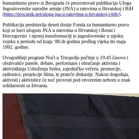
humanitarno pravo iz Beograda će prezentovati publikaciju Uloga
Jugoslovenske narodne armije (JNA) u ratovima u Hrvatskoj i BiH
(
https://pescanik.net/uloga-jna-u-ratovima-u-hrvatskoj-i-bih/
).
Publikacija predstavlja deseti dosije Fonda za humanitarno pravo
koji se bavi ulogom JNA u ratovima u Hrvatskoj i Bosni i
Hercegovini i njenoj transformaciji iz jugoslovenske u srpsku
vojsku u periodu od kraja ‘80-ih godina prošlog vijeka do maja
1992. godine.
Ovogodišnji program Noći u Trnopolju počinje u 19.45 časova i
obuhvatiće panele, debate, performans i obraćanje aktivista i
aktivistkinja Udruženja Sedra, zajedničku večeru, promocije,
radionice, projekcije filma, te prateće diskusije. Nakon dogođaja,
aktivisti i aktivistice će noć provesti pod otvorenim nebom u znak
solidarnosti sa žrtvama.