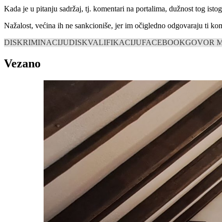
Kada je u pitanju sadržaj, tj. komentari na portalima, dužnost tog ist
Nažalost, većina ih ne sankcioniše, jer im očigledno odgovaraju ti komen
DISKRIMINACIJU
DISKVALIFIKACIJU
FACEBOOK
GOVOR M
Vezano