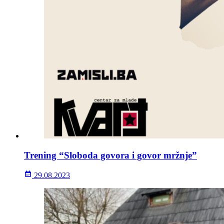
Trening “Sloboda govora i govor mržnje”
29.08.2023