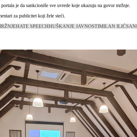
og portala je da sankcioniše sve uvrede koje ukazuju na govor mržnje.
tari za publicitet koji žele steći.
RŽNJE
HATE SPEECH
HUŠKANJE JAVNOSTI
MILAN ILIĆ
SAN