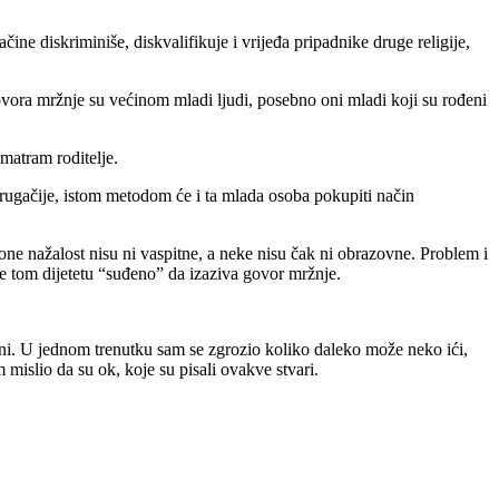
ne diskriminiše, diskvalifikuje i vrijeđa pripadnike druge religije,
 govora mržnje su većinom mladi ljudi, posebno oni mladi koji su rođeni
atram roditelje.
 i drugačije, istom metodom će i ta mlada osoba pokupiti način
 one nažalost nisu ni vaspitne, a neke nisu čak ni obrazovne. Problem i
a je tom dijetetu “suđeno” da izaziva govor mržnje.
 Oni. U jednom trenutku sam se zgrozio koliko daleko može neko ići,
mislio da su ok, koje su pisali ovakve stvari.