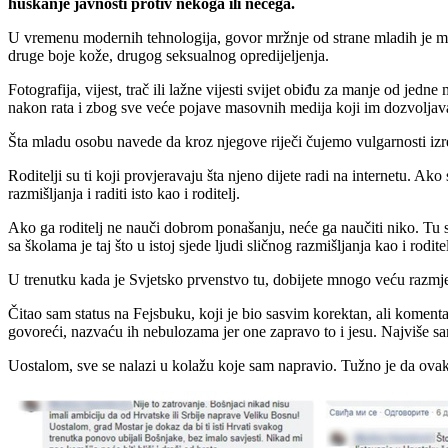
huškanje javnosti protiv nekoga ili nečega.
U vremenu modernih tehnologija, govor mržnje od strane mladih je mnogo
druge boje kože, drugog seksualnog opredijeljenja.
Fotografija, vijest, trač ili lažne vijesti svijet obiđu za manje od je
nakon rata i zbog sve veće pojave masovnih medija koji im dozvoljava
Šta mladu osobu navede da kroz njegove riječi čujemo vulgarnosti i
Roditelji su ti koji provjeravaju šta njeno dijete radi na internetu. Ak
razmišljanja i raditi isto kao i roditelj.
Ako ga roditelj ne nauči dobrom ponašanju, neće ga naučiti niko. Tu su 
sa školama je taj što u istoj sjede ljudi sličnog razmišljanja kao i rod
U trenutku kada je Svjetsko prvenstvo tu, dobijete mnogo veću razmjer
Čitao sam status na Fejsbuku, koji je bio sasvim korektan, ali koment
govoreći, nazvaću ih nebulozama jer one zapravo to i jesu. Najviše sa
Uostalom, sve se nalazi u kolažu koje sam napravio. Tužno je da ova