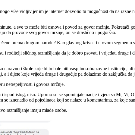
 više vidljiv jer im je internet dozvolio tu mogućnost da na razne nači
dne minute, a sve to može biti osnova i povod za govor mržnje. Pokretači
ju da provode svoj govor mržnje, on se drastično i pogoršao.
zrečene prema drugom narodu? Kao glavnog krivca i u ovom segmentu sm
o su i roditelji sličnog razmišljanja da je dobro psovati i vrijeđati druge
naravno i škole koje bi trebale biti vaspitno-obrazovne institucije, ali
itelj, a i dijete koje vrijeđa druge i drugačije pa dolazimo do zaključka d
u netrepeljivosti i govora mržnje.
ari ispod istog, nisu. Uporno su se spominjale nacije i vjera sa Mi, Vi,
m se iznenadio od pojedinaca koji se nalaze u komentarima, za koje sam 
kvo razmišljanje imaju mlade osobe.