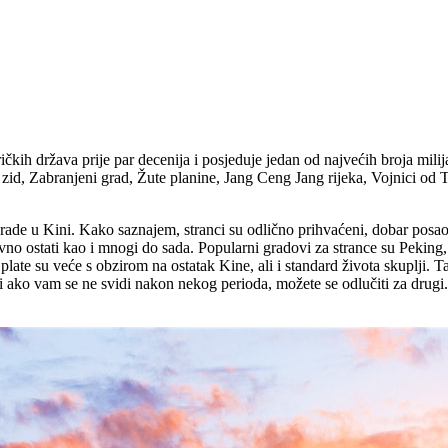
kih država prije par decenija i posjeduje jedan od najvećih broja milij
 zid, Zabranjeni grad, Žute planine, Jang Ceng Jang rijeka, Vojnici od T
 i rade u Kini. Kako saznajem, stranci su odlično prihvaćeni, dobar pos
avno ostati kao i mnogi do sada. Popularni gradovi za strance su Peki
plate su veće s obzirom na ostatak Kine, ali i standard života skuplji. 
e i ako vam se ne svidi nakon nekog perioda, možete se odlučiti za drugi