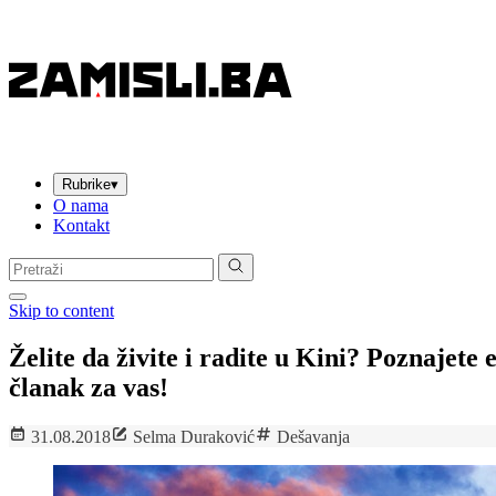
Rubrike
▾
O nama
Kontakt
Pretraga:
Skip to content
Želite da živite i radite u Kini? Poznajete
članak za vas!
31.08.2018
Selma Duraković
Dešavanja