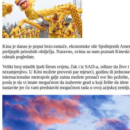
Kina je danas je poput brzo-rastuće, ekonomske sile Sjedinjenih Američ
prelijepih prirodnih obilježja. Naravno, svima su nam poznati Kineski
odmah pogledate.
Veliki broj mladih ljudi širom svijeta, čak i iz SAD-a, odlaze da žive
nezamjenjivo. U Kini možete provesti par mjeseci, godinu ili jednost
internacionalne metropole gdje zaista možete pronaći sve što poželite, 
posla je da vi imate mogućnost da izaberete grad u koji želite da idet
nastavite jer ću vam predstaviti mogućnost rada u ovoj azijskoj zemlji.