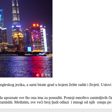
skog jezika, a sami birate grad u kojem želite raditi i živjeti. Uslovi
upoznate sve što ona ima za ponuditi. Postoji mnoštvo zanimljivih činje
amisliti. Međutim, sve veći broj ljudi odlazi i mnogi od njih ostaju po 