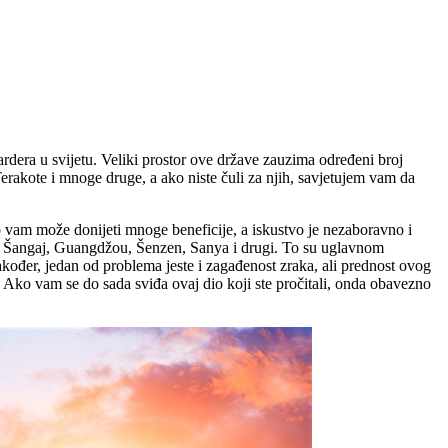
ardera u svijetu. Veliki prostor ove države zauzima određeni broj
erakote i mnoge druge, a ako niste čuli za njih, savjetujem vam da
ao vam može donijeti mnoge beneficije, a iskustvo je nezaboravno i
ng, Šangaj, Guangdžou, Šenzen, Sanya i drugi. To su uglavnom
Također, jedan od problema jeste i zagađenost zraka, ali prednost ovog
. Ako vam se do sada sviđa ovaj dio koji ste pročitali, onda obavezno