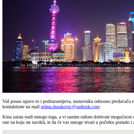
Vaš posao upavo to i podrazumijeva, nastavnika odnosno predavača engle
kontaktirate na mail
selma.durakovic@outlook.com
Kina zaista nudi mnogo toga, a vi samim radom dobivate mogućnost da 
one na koju ste navikli, te da će vas mnoge stvari u početku pomalo i z