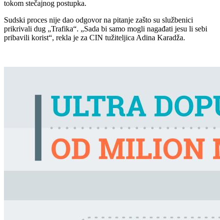
tokom stečajnog postupka.
Sudski proces nije dao odgovor na pitanje zašto su službenici
prikrivali dug „Trafika“. „Sada bi samo mogli nagađati jesu li sebi
pribavili korist“, rekla je za CIN tužiteljica Adina Karadža.