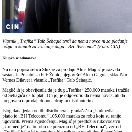
Vlasnik „Trafika“ Taib Šehagić tvrdi da nema novca ni za plaćanje
režija, a kamoli za vraćanje duga „BH Telecomu“ (Foto: CIN)
Klupko se odmotava
Na dan popisa šefica Službe za prodaju Alma Maglić je sazvala
sastanak. Prisutni su bili: Žunić, njegov šef Alem Gagula, skladištar
Vernes Dilaver i vlasnik „Trafika“ Taib Šehagić.
Maglić ih je obavijestila da je dug „Trafika“ 250.000 maraka i tražila
od Šehagića da to plati. On joj je odgovorio da nema novca, ali da
pregovara o prodaji dopuna drugim distributerima.
Istog dana jedan od tih distributera – gradačačka „Unimedia“ –
platio je „BH Telecomu“ 105.000 maraka za robu koju su ranije
ugovorili. Prema svjedočenju, Maglić je predložila rukovodstvu
„Unimedije“ da tu robu ne preuzmu od „BH Telecoma“, već od
„Trafika“ kako bi u papirima bio prikazan manji dug Šehagićeve