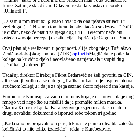
firme. Zatim je skladištaru Dilaveru rekla da zaustavi isporuku
„Unimediji“.
„Ja sam u tom trenutku gledao i mislio da ona rješava situaciju u
vezi duga. (…) Nisam u tom trenutku shvatao šta se dešava. ‘Trafik’
je dužan, neko će platiti za njega dug i ‘BH Telecom’ neće biti
oštećen – moja percepcija te situacije“, ispričao je Gagula na Sudu.
Ovaj plan nije realizovan u potpunosti, ali je zbog njega Tužilaštvo
Zeničko-dobojskog kantona (ZDK)
optužilo
Maglić da je poticala
kolege na krivično djelo i neovlašteno namjeravala ustupiti dug
„Trafika“ „Unimediji“.
Tadašnji direktor Direkcije Fikret Brdarević ne želi govoriti za CIN,
ali je sudiji tvrdio da se o dugu „Trafika“ nikada nije raspravljalo na
stručnom kolegiju i da je za njega saznao skoro mjesec dana kasnije.
Formirao je Komisiju za vanredan popis koja je ustanovila da je dug
mnogo veći nego što su mislili i da je premašio milion maraka.
Članica Komisije Ljerka Karabegović je svjedočila da su nađeni i
drugi nevalidni dokumenti o isporuci robe tokom tri godine.
„Kada smo prebrojavali to u pare, tek nas je panika uhvatila zato što
količinski to nije toliko izgledalo“, rekla je Karabegović.