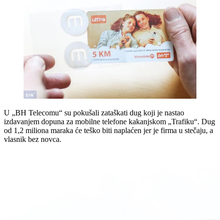
U „BH Telecomu“ su pokušali zataškati dug koji je nastao
izdavanjem dopuna za mobilne telefone kakanjskom „Trafiku“. Dug
od 1,2 miliona maraka će teško biti naplaćen jer je firma u stečaju, a
vlasnik bez novca.