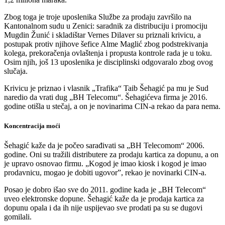
Zbog toga je troje uposlenika Službe za prodaju završilo na
Kantonalnom sudu u Zenici: saradnik za distribuciju i promociju
Mugdin Žunić i skladištar Vernes Dilaver su priznali krivicu, a
postupak protiv njihove šefice Alme Maglić zbog podstrekivanja
kolega, prekoračenja ovlaštenja i propusta kontrole rada je u toku.
Osim njih, još 13 uposlenika je disciplinski odgovaralo zbog ovog
slučaja.
Krivicu je priznao i vlasnik „Trafika“ Taib Šehagić pa mu je Sud
naredio da vrati dug „BH Telecomu“. Šehagićeva firma je 2016.
godine otišla u stečaj, a on je novinarima CIN-a rekao da para nema.
Koncentracija moći
Šehagić kaže da je počeo sarađivati sa „BH Telecomom“ 2006.
godine. Oni su tražili distributere za prodaju kartica za dopunu, a on
je upravo osnovao firmu. „Kogod je imao kiosk i kogod je imao
prodavnicu, mogao je dobiti ugovor”, rekao je novinarki CIN-a.
Posao je dobro išao sve do 2011. godine kada je „BH Telecom“
uveo elektronske dopune. Šehagić kaže da je prodaja kartica za
dopunu opala i da ih nije uspijevao sve prodati pa su se dugovi
gomilali.