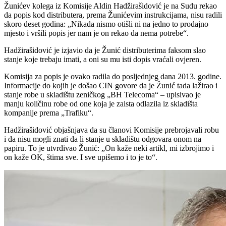
Žunićev kolega iz Komisije Aldin Hadžirašidović je na Sudu rekao
da popis kod distributera, prema Žunićevim instrukcijama, nisu radili
skoro deset godina: „Nikada nismo otišli ni na jedno to prodajno
mjesto i vršili popis jer nam je on rekao da nema potrebe“.
Hadžirašidović je izjavio da je Žunić distributerima faksom slao
stanje koje trebaju imati, a oni su mu isti dopis vraćali ovjeren.
Komisija za popis je ovako radila do posljednjeg dana 2013. godine.
Informacije do kojih je došao CIN govore da je Žunić tada lažirao i
stanje robe u skladištu zeničkog „BH Telecoma“ – upisivao je
manju količinu robe od one koja je zaista odlazila iz skladišta
kompanije prema „Trafiku“.
Hadžirašidović objašnjava da su članovi Komisije prebrojavali robu
i da nisu mogli znati da li stanje u skladištu odgovara onom na
papiru. To je utvrđivao Žunić: „On kaže neki artikl, mi izbrojimo i
on kaže OK, štima sve. I sve upišemo i to je to“.