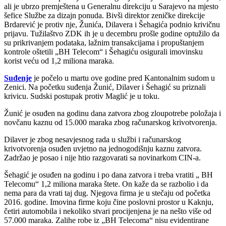
ali je ubrzo premještena u Generalnu direkciju u Sarajevo na mjesto
šefice Službe za dizajn ponuda. Bivši direktor zeničke direkcije
Brdarević je protiv nje, Žunića, Dilavera i Šehagića podnio krivičnu
prijavu. Tužilaštvo ZDK ih je u decembru prošle godine optužilo da
su prikrivanjem podataka, lažnim transakcijama i propuštanjem
kontrole oštetili „BH Telecom“ i Šehagiću osigurali imovinsku
korist veću od 1,2 miliona maraka.
Suđenje
je počelo u martu ove godine pred Kantonalnim sudom u
Zenici. Na početku suđenja Žunić, Dilaver i Šehagić su priznali
krivicu. Sudski postupak protiv Maglić je u toku.
Žunić je osuđen na godinu dana zatvora zbog zloupotrebe položaja i
novčanu kaznu od 15.000 maraka zbog računarskog krivotvorenja.
Dilaver je zbog nesavjesnog rada u službi i računarskog
krivotvorenja osuđen uvjetno na jednogodišnju kaznu zatvora.
Zadržao je posao i nije htio razgovarati sa novinarkom CIN-a.
Šehagić je osuđen na godinu i po dana zatvora i treba vratiti „ BH
Telecomu“ 1,2 miliona maraka štete. On kaže da se razbolio i da
nema para da vrati taj dug. Njegova firma je u stečaju od početka
2016. godine. Imovina firme koju čine poslovni prostor u Kaknju,
četiri automobila i nekoliko stvari procijenjena je na nešto više od
57.000 maraka. Zalihe robe iz „BH Telecoma“ nisu evidentirane