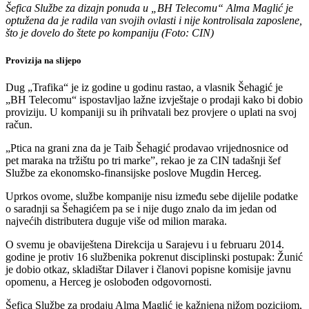
Šefica Službe za dizajn ponuda u „BH Telecomu“ Alma Maglić je
optužena da je radila van svojih ovlasti i nije kontrolisala zaposlene,
što je dovelo do štete po kompaniju (Foto: CIN)
Provizija na slijepo
Dug „Trafika“ je iz godine u godinu rastao, a vlasnik Šehagić je
„BH Telecomu“ ispostavljao lažne izvještaje o prodaji kako bi dobio
proviziju. U kompaniji su ih prihvatali bez provjere o uplati na svoj
račun.
„Ptica na grani zna da je Taib Šehagić prodavao vrijednosnice od
pet maraka na tržištu po tri marke”, rekao je za CIN tadašnji šef
Službe za ekonomsko-finansijske poslove Mugdin Herceg.
Uprkos ovome, službe kompanije nisu između sebe dijelile podatke
o saradnji sa Šehagićem pa se i nije dugo znalo da im jedan od
najvećih distributera duguje više od milion maraka.
O svemu je obaviještena Direkcija u Sarajevu i u februaru 2014.
godine je protiv 16 službenika pokrenut disciplinski postupak: Žunić
je dobio otkaz, skladištar Dilaver i članovi popisne komisije javnu
opomenu, a Herceg je oslobođen odgovornosti.
Šefica Službe za prodaju Alma Maglić je kažnjena nižom pozicijom,