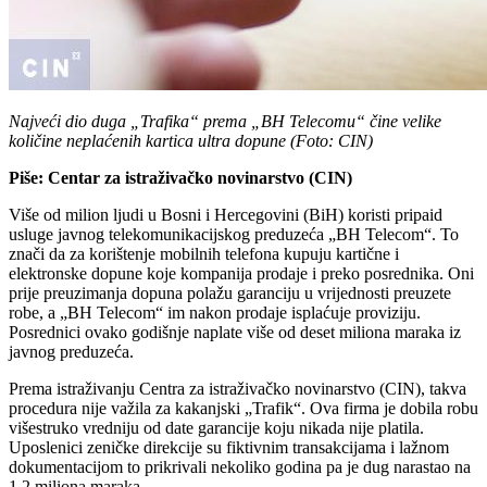
Najveći dio duga „Trafika“ prema „BH Telecomu“ čine velike
količine neplaćenih kartica ultra dopune (Foto: CIN)
Piše: Centar za istraživačko novinarstvo (CIN)
Više od milion ljudi u Bosni i Hercegovini (BiH) koristi pripaid
usluge javnog telekomunikacijskog preduzeća „BH Telecom“. To
znači da za korištenje mobilnih telefona kupuju kartične i
elektronske dopune koje kompanija prodaje i preko posrednika. Oni
prije preuzimanja dopuna polažu garanciju u vrijednosti preuzete
robe, a „BH Telecom“ im nakon prodaje isplaćuje proviziju.
Posrednici ovako godišnje naplate više od deset miliona maraka iz
javnog preduzeća.
Prema istraživanju Centra za istraživačko novinarstvo (CIN), takva
procedura nije važila za kakanjski „Trafik“. Ova firma je dobila robu
višestruko vredniju od date garancije koju nikada nije platila.
Uposlenici zeničke direkcije su fiktivnim transakcijama i lažnom
dokumentacijom to prikrivali nekoliko godina pa je dug narastao na
1,2 miliona maraka.