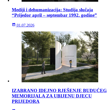
Mediji i dehumanizacija: Studija slučaja
“Prijedor april – septembar 1992. godine”
01.07.2026
IZABRANO IDEJNO RJEŠENJE BUDUĆEG
MEMORIJALA ZA UBIJENU DJECU
PRIJEDORA