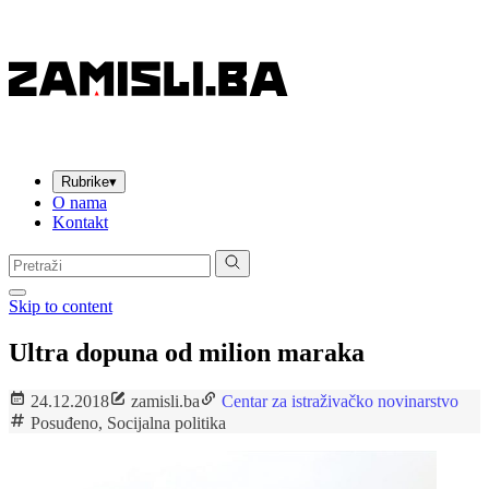
Rubrike
▾
O nama
Kontakt
Pretraga:
Skip to content
Ultra dopuna od milion maraka
24.12.2018
zamisli.ba
Centar za istraživačko novinarstvo
Posuđeno
,
Socijalna politika