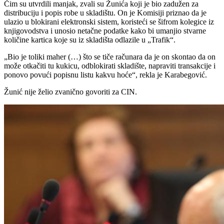
Čim su utvrdili manjak, zvali su Žunića koji je bio zadužen za
distribuciju i popis robe u skladištu. On je Komisiji priznao da je
ulazio u blokirani elektronski sistem, koristeći se šifrom kolegice iz
knjigovodstva i unosio netačne podatke kako bi umanjio stvarne
količine kartica koje su iz skladišta odlazile u „Trafik“.
„Bio je toliki maher (…) što se tiče računara da je on skontao da on
može otkačiti tu kukicu, odblokirati skladište, napraviti transakcije i
ponovo povući popisnu listu kakvu hoće“, rekla je Karabegović.
Žunić nije želio zvanično govoriti za CIN.