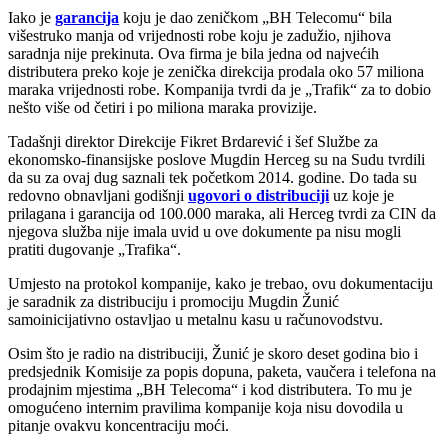
Iako je
garancija
koju je dao zeničkom „BH Telecomu“ bila
višestruko manja od vrijednosti robe koju je zadužio, njihova
saradnja nije prekinuta. Ova firma je bila jedna od najvećih
distributera preko koje je zenička direkcija prodala oko 57 miliona
maraka vrijednosti robe. Kompanija tvrdi da je „Trafik“ za to dobio
nešto više od četiri i po miliona maraka provizije.
Tadašnji direktor Direkcije Fikret Brdarević i šef Službe za
ekonomsko-finansijske poslove Mugdin Herceg su na Sudu tvrdili
da su za ovaj dug saznali tek početkom 2014. godine. Do tada su
redovno obnavljani godišnji
ugovori o distribuciji
uz koje je
prilagana i garancija od 100.000 maraka, ali Herceg tvrdi za CIN da
njegova služba nije imala uvid u ove dokumente pa nisu mogli
pratiti dugovanje „Trafika“.
Umjesto na protokol kompanije, kako je trebao, ovu dokumentaciju
je saradnik za distribuciju i promociju Mugdin Žunić
samoinicijativno ostavljao u metalnu kasu u računovodstvu.
Osim što je radio na distribuciji, Žunić je skoro deset godina bio i
predsjednik Komisije za popis dopuna, paketa, vaučera i telefona na
prodajnim mjestima „BH Telecoma“ i kod distributera. To mu je
omogućeno internim pravilima kompanije koja nisu dovodila u
pitanje ovakvu koncentraciju moći.