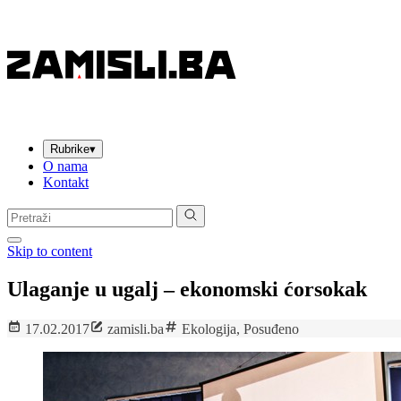
Rubrike
▾
O nama
Kontakt
Pretraga:
Skip to content
Ulaganje u ugalj – ekonomski ćorsokak
17.02.2017
zamisli.ba
Ekologija
,
Posuđeno