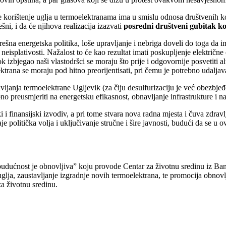
oje korištenje uglja u termoelektranama ima u smislu odnosa društvenih k
šni, i da će njihova realizacija izazvati
posredni društveni gubitak ko
ešna energetska politika, loše upravljanje i nebriga doveli do toga da
neisplativosti. Nažalost to će kao rezultat imati poskupljenje električ
ok izbjegao naši vlastodršci se moraju što prije i odgovornije posvetiti 
ktrana se moraju pod hitno preorijentisati, pri čemu je potrebno udaljava
ljanja termoelektrane Ugljevik (za čiju desulfurizaciju je već obezbjeđ
bno preusmjeriti na energetsku efikasnost, obnavljanje infrastrukture i n
ki i finansijski izvodiv, a pri tome stvara nova radna mjesta i čuva zdr
e politička volja i uključivanje stručne i šire javnosti, budući da se u
budućnost je obnovljiva” koju provode Centar za životnu sredinu iz Banj
uglja, zaustavljanje izgradnje novih termoelektrana, te promocija obnovl
za životnu sredinu.