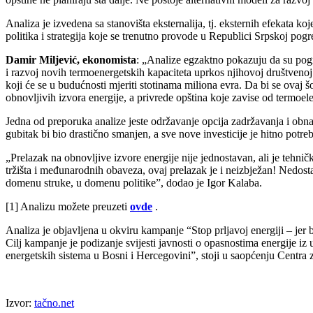
Analiza je izvedena sa stanovišta eksternalija, tj. eksternih efekata k
politika i strategija koje se trenutno provode u Republici Srpskoj pogre
Damir Miljević, ekonomista
: „Analize egzaktno pokazuju da su pogr
i razvoj novih termoenergetskih kapaciteta uprkos njihovoj društvenoj 
koji će se u budućnosti mjeriti stotinama miliona evra. Da bi se ovaj š
obnovljivih izvora energije, a privrede opština koje zavise od termoele
Jedna od preporuka analize jeste održavanje opcija zadržavanja i obnav
gubitak bi bio drastično smanjen, a sve nove investicije je hitno potre
„Prelazak na obnovljive izvore energije nije jednostavan, ali je tehnič
tržišta i međunarodnih obaveza, ovaj prelazak je i neizbježan! Nedostaj
domenu struke, u domenu politike”, dodao je Igor Kalaba.
[1] Analizu možete preuzeti
ovde
.
Analiza je objavljena u okviru kampanje “Stop prljavoj energiji – jer 
Cilj kampanje je podizanje svijesti javnosti o opasnostima energije iz 
energetskih sistema u Bosni i Hercegovini”, stoji u saopćenju Centra 
Izvor:
tačno.net