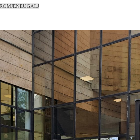
PROMJENE
UGALJ