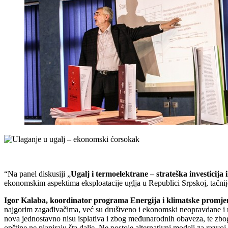
“Na panel diskusiji „
Ugalj i termoelektrane – strateška investicija 
ekonomskim aspektima eksploatacije uglja u Republici Srpskoj, tačnij
Igor Kalaba, koordinator programa Energija i klimatske promje
najgorim zagađivačima, već su društveno i ekonomski neopravdane i nei
nova jednostavno nisu isplativa i zbog međunarodnih obaveza, te zbog
opštine ne planiraju šta dalje. Ne postoje alternativni modeli za razvo