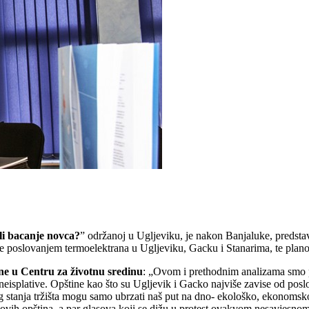
ili bacanje novca?
” održanoj u Ugljeviku, je nakon Banjaluke, predsta
e poslovanjem termoelektrana u Ugljeviku, Gacku i Stanarima, te plano
ne u Centru za životnu sredinu
: „Ovom i prethodnim analizama smo 
splative. Opštine kao što su Ugljevik i Gacko najviše zavise od poslova
 stanja tržišta mogu samo ubrzati naš put na dno- ekološko, ekonomsko 
j ovih opština, a par glasova koji se dižu u protest ovakvom nesavjesnom