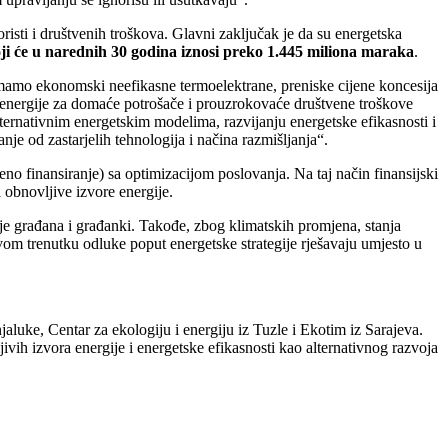
oristi i društvenih troškova. Glavni zaključak je da su energetska
ji će u narednih 30 godina iznosi preko 1.445 miliona maraka
.
 imamo ekonomski neefikasne termoelektrane, preniske cijene koncesija
ne energije za domaće potrošače i prouzrokovaće društvene troškove
alternativnim energetskim modelima, razvijanju energetske efikasnosti i
nje od zastarjelih tehnologija i načina razmišljanja“.
eno finansiranje) sa optimizacijom poslovanja. Na taj način finansijski
a obnovljive izvore energije.
avlje građana i građanki. Takođe, zbog klimatskih promjena, stanja
 ovom trenutku odluke poput energetske strategije rješavaju umjesto u
aluke, Centar za ekologiju i energiju iz Tuzle i Ekotim iz Sarajeva.
jivih izvora energije i energetske efikasnosti kao alternativnog razvoja