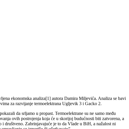
vljena ekonomska analiza[1] autora Damira Miljevića. Analiza se bavi
vima za razvijanje termoelektrana Ugljevik 3 i Gacko 2.
pokazali da srljamo u propast. Termoelektrane su ne samo među
nja ovih postrojenja koja će u skorijoj budućnosti biti zatvorena, a
i društveno. Zabrinjavajuće je to da Vlade u BiH, a nažalost ni
 upravljanju se ignorišu ili ušutkavaju”.