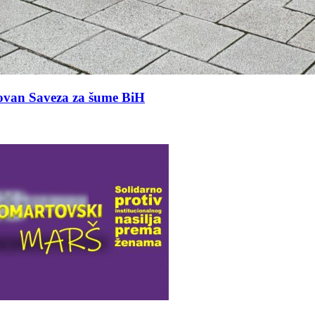
an Saveza za šume BiH