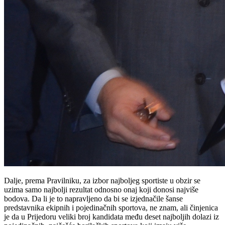
Dalje, prema Pravilniku, za izbor najboljeg sportiste u obzir se
uzima samo najbolji rezultat odnosno onaj koji donosi najviše
bodova. Da li je to napravljeno da bi se izjednačile šanse
predstavnika ekipnih i pojedinačnih sportova, ne znam, ali činjenica
je da u Prijedoru veliki broj kandidata među deset najboljih dolazi iz