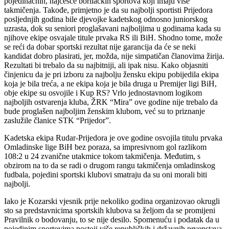
pojedinačnih, najčešće borilačkih sportova koji imaju više
takmičenja. Takođe, primjetno je da su najbolji sportisti Prijedora
posljednjih godina bile djevojke kadetskog odnosno juniorskog
uzrasta, dok su seniori proglašavani najboljima u godinama kada su
njihove ekipe osvajale titule prvaka RS ili BiH. Shodno tome, može
se reći da dobar sportski rezultat nije garancija da će se neki
kandidat dobro plasirati, jer, možda, nije simpatičan članovima žirija.
Rezultati bi trebalo da su najbitniji, ali ipak nisu. Kako objasniti
činjenicu da je pri izboru za najbolju žensku ekipu pobijedila ekipa
koja je bila treća, a ne ekipa koja je bila druga u Premijer ligi BiH,
obje ekipe su osvojile i Kup RS? Vrlo jednostavnom logikom
najboljih ostvarenja kluba, ŽRK “Mira” ove godine nije trebalo da
bude proglašen najboljim ženskim klubom, već su to priznanje
zaslužile članice STK “Prijedor”.
Kadetska ekipa Rudar-Prijedora je ove godine osvojila titulu prvaka
Omladinske lige BiH bez poraza, sa impresivnom gol razlikom
108:2 u 24 zvanične utakmice tokom takmičenja. Međutim, s
obzirom na to da se radi o drugom rangu takmičenja omladinskog
fudbala, pojedini sportski klubovi smatraju da su oni morali biti
najbolji.
Iako je Kozarski vjesnik prije nekoliko godina organizovao okrugli
sto sa predstavnicima sportskih klubova sa željom da se promijeni
Pravilnik o bodovanju, to se nije desilo. Spomenuću i podatak da u
pojedinim sportovima postoji više republičkih i državnih prvenstava