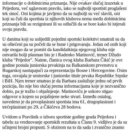
informacije o dobitnicima priznanja. Nije ovakav slučaj izuzetak u
Prijedoru, već uglavnom pravilo, iako se najbolji sportisti proglašeni
tek sinoć. Oni kojima je javljeno da su najbolji su već slavili, oni
koji su čuli da sportista iz njihovih klubova nema među dobitnicima
priznanja bili su rezignirani ili su odlučili da se bore kako bi istjerali
svoju pravdu.
U danima koji su uslijedili pojedini sportski kolektivi smatrali su da
su oštećeni pa su počeli da se bune i prigovaraju. Jedan od onih koji
nije mogao da se pomiri da kandidatkinja njegovog kluba nije
ostvarila bolji plasman bio je i Radenko Marinović, trener Džudo
kluba “Prijedor”. Naime, članica ovog kluba Barbara Čikić je ove
godine postala juniorska prvakinja na Balkanskom prvenstvu u
Bugarskoj nastupajući za reprezentaciju Bosne i Hercegovine. Osim
toga, osvajala je seniorske i juniorske titule prvaka Republike Srpske
i BiH. Njen trener smatrao je da Barbara zaslužuje jednu od prvih
pozicija, što nije bio slučaj prema informacijama koje je nezvanično
dobio, pa je tražio i objašnjenje. Marinoviću je uskoro stigao
odgovor u kojem su pojašnjene neke stvari. Između ostalog,
navedeno je da prvoplasirani sportista ima 61, drugoplasirani i
trećeplasirani po 29, a Čikićeva 28 bodova.
Uvidom u Pravilnik o izboru sportiste godine grada Prijedora i
tabelu za vrednovanje sportskih rezultata u Članu 9. vidljivo je da su
učinjeni brojni propusti. S obzirom na to da sada i zvanično znamo