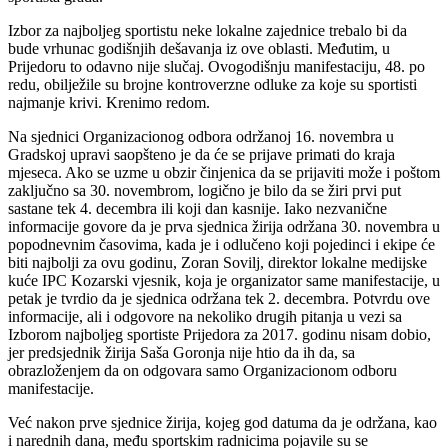
Izbor za najboljeg sportistu neke lokalne zajednice trebalo bi da
bude vrhunac godišnjih dešavanja iz ove oblasti. Međutim, u
Prijedoru to odavno nije slučaj. Ovogodišnju manifestaciju, 48. po
redu, obilježile su brojne kontroverzne odluke za koje su sportisti
najmanje krivi. Krenimo redom.
Na sjednici Organizacionog odbora održanoj 16. novembra u
Gradskoj upravi saopšteno je da će se prijave primati do kraja
mjeseca. Ako se uzme u obzir činjenica da se prijaviti može i poštom
zaključno sa 30. novembrom, logično je bilo da se žiri prvi put
sastane tek 4. decembra ili koji dan kasnije. Iako nezvanične
informacije govore da je prva sjednica žirija održana 30. novembra u
popodnevnim časovima, kada je i odlučeno koji pojedinci i ekipe će
biti najbolji za ovu godinu, Zoran Sovilj, direktor lokalne medijske
kuće IPC Kozarski vjesnik, koja je organizator same manifestacije, u
petak je tvrdio da je sjednica održana tek 2. decembra. Potvrdu ove
informacije, ali i odgovore na nekoliko drugih pitanja u vezi sa
Izborom najboljeg sportiste Prijedora za 2017. godinu nisam dobio,
jer predsjednik žirija Saša Goronja nije htio da ih da, sa
obrazloženjem da on odgovara samo Organizacionom odboru
manifestacije.
Već nakon prve sjednice žirija, kojeg god datuma da je održana, kao
i narednih dana, među sportskim radnicima pojavile su se