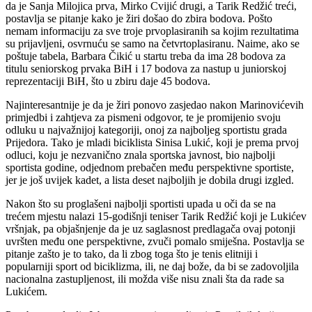
da je Sanja Milojica prva, Mirko Cvijić drugi, a Tarik Redžić treći,
postavlja se pitanje kako je žiri došao do zbira bodova. Pošto
nemam informaciju za sve troje prvoplasiranih sa kojim rezultatima
su prijavljeni, osvrnuću se samo na četvrtoplasiranu. Naime, ako se
poštuje tabela, Barbara Čikić u startu treba da ima 28 bodova za
titulu seniorskog prvaka BiH i 17 bodova za nastup u juniorskoj
reprezentaciji BiH, što u zbiru daje 45 bodova.
Najinteresantnije je da je žiri ponovo zasjedao nakon Marinovićevih
primjedbi i zahtjeva za pismeni odgovor, te je promijenio svoju
odluku u najvažnijoj kategoriji, onoj za najboljeg sportistu grada
Prijedora. Tako je mladi biciklista Sinisa Lukić, koji je prema prvoj
odluci, koju je nezvanično znala sportska javnost, bio najbolji
sportista godine, odjednom prebačen među perspektivne sportiste,
jer je još uvijek kadet, a lista deset najboljih je dobila drugi izgled.
Nakon što su proglašeni najbolji sportisti upada u oči da se na
trećem mjestu nalazi 15-godišnji teniser Tarik Redžić koji je Lukićev
vršnjak, pa objašnjenje da je uz saglasnost predlagača ovaj potonji
uvršten među one perspektivne, zvuči pomalo smiješna. Postavlja se
pitanje zašto je to tako, da li zbog toga što je tenis elitniji i
popularniji sport od biciklizma, ili, ne daj bože, da bi se zadovoljila
nacionalna zastupljenost, ili možda više nisu znali šta da rade sa
Lukićem.