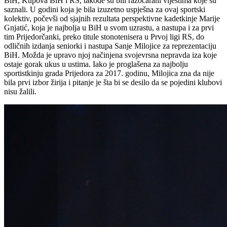
BiH, Kupova BiH i RS, takođe su bili razočarani vijestima koje su
saznali. U godini koja je bila izuzetno uspješna za ovaj sportski
kolektiv, počevši od sjajnih rezultata perspektivne kadetkinje Marije
Gnjatić, koja je najbolja u BiH u svom uzrastu, a nastupa i za prvi
tim Prijedorčanki, preko titule stonotenisera u Prvoj ligi RS, do
odličnih izdanja seniorki i nastupa Sanje Milojice za reprezentaciju
BiH. Možda je upravo njoj načinjena svojevrsna nepravda iza koje
ostaje gorak ukus u ustima. Iako je proglašena za najbolju
sportistkinju grada Prijedora za 2017. godinu, Milojica zna da nije
bila prvi izbor žirija i pitanje je šta bi se desilo da se pojedini klubovi
nisu žalili.