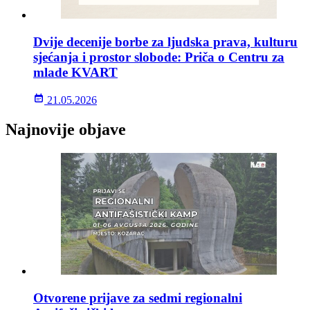
Dvije decenije borbe za ljudska prava, kulturu
sjećanja i prostor slobode: Priča o Centru za
mlade KVART
21.05.2026
Najnovije objave
Otvorene prijave za sedmi regionalni