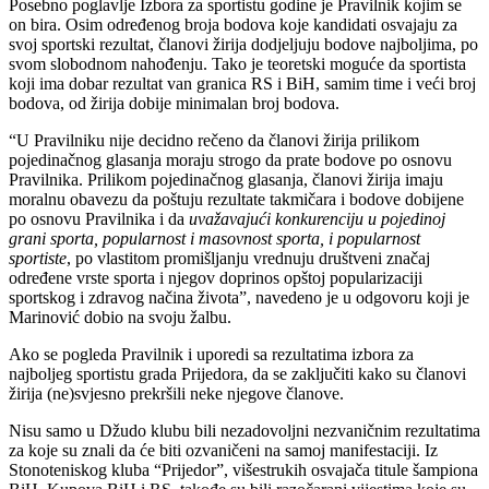
Posebno poglavlje Izbora za sportistu godine je Pravilnik kojim se
on bira. Osim određenog broja bodova koje kandidati osvajaju za
svoj sportski rezultat, članovi žirija dodjeljuju bodove najboljima, po
svom slobodnom nahođenju. Tako je teoretski moguće da sportista
koji ima dobar rezultat van granica RS i BiH, samim time i veći broj
bodova, od žirija dobije minimalan broj bodova.
“U Pravilniku nije decidno rečeno da članovi žirija prilikom
pojedinačnog glasanja moraju strogo da prate bodove po osnovu
Pravilnika. Prilikom pojedinačnog glasanja, članovi žirija imaju
moralnu obavezu da poštuju rezultate takmičara i bodove dobijene
po osnovu Pravilnika i da
uvažavajući konkurenciju u pojedinoj
grani sporta, popularnost i masovnost sporta, i popularnost
sportiste
, po vlastitom promišljanju vrednuju društveni značaj
određene vrste sporta i njegov doprinos opštoj popularizaciji
sportskog i zdravog načina života”, navedeno je u odgovoru koji je
Marinović dobio na svoju žalbu.
Ako se pogleda Pravilnik i uporedi sa rezultatima izbora za
najboljeg sportistu grada Prijedora, da se zaključiti kako su članovi
žirija (ne)svjesno prekršili neke njegove članove.
Nisu samo u Džudo klubu bili nezadovoljni nezvaničnim rezultatima
za koje su znali da će biti ozvaničeni na samoj manifestaciji. Iz
Stonoteniskog kluba “Prijedor”, višestrukih osvajača titule šampiona