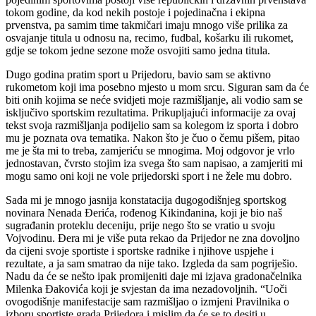
tokom godine, da kod nekih postoje i pojedinačna i ekipna
prvenstva, pa samim time takmičari imaju mnogo više prilika za
osvajanje titula u odnosu na, recimo, fudbal, košarku ili rukomet,
gdje se tokom jedne sezone može osvojiti samo jedna titula.
Dugo godina pratim sport u Prijedoru, bavio sam se aktivno
rukometom koji ima posebno mjesto u mom srcu. Siguran sam da će
biti onih kojima se neće svidjeti moje razmišljanje, ali vodio sam se
isključivo sportskim rezultatima. Prikupljajući informacije za ovaj
tekst svoja razmišljanja podijelio sam sa kolegom iz sporta i dobro
mu je poznata ova tematika. Nakon što je čuo o čemu pišem, pitao
me je šta mi to treba, zamjeriću se mnogima. Moj odgovor je vrlo
jednostavan, čvrsto stojim iza svega što sam napisao, a zamjeriti mi
mogu samo oni koji ne vole prijedorski sport i ne žele mu dobro.
Sada mi je mnogo jasnija konstatacija dugogodišnjeg sportskog
novinara Nenada Đerića, rođenog Kikinđanina, koji je bio naš
sugrađanin proteklu deceniju, prije nego što se vratio u svoju
Vojvodinu. Đera mi je više puta rekao da Prijedor ne zna dovoljno
da cijeni svoje sportiste i sportske radnike i njihove uspjehe i
rezultate, a ja sam smatrao da nije tako. Izgleda da sam pogriješio.
Nadu da će se nešto ipak promijeniti daje mi izjava gradonačelnika
Milenka Đakovića koji je svjestan da ima nezadovoljnih. “Uoči
ovogodišnje manifestacije sam razmišljao o izmjeni Pravilnika o
izboru sportiste grada Prijedora i mislim da će se to desiti u