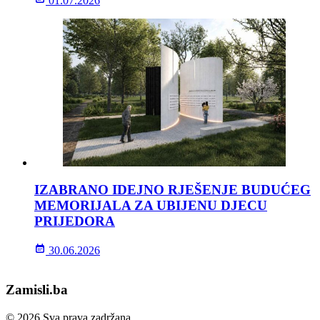
01.07.2026
IZABRANO IDEJNO RJEŠENJE BUDUĆEG
MEMORIJALA ZA UBIJENU DJECU
PRIJEDORA
30.06.2026
Zamisli.ba
© 2026 Sva prava zadržana