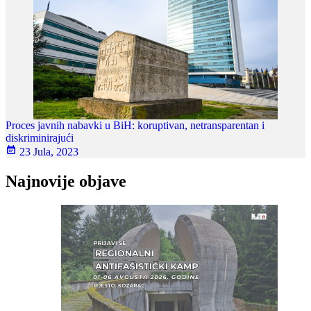
Proces javnih nabavki u BiH: koruptivan, netransparentan i
diskriminirajući
23 Jula, 2023
Najnovije objave