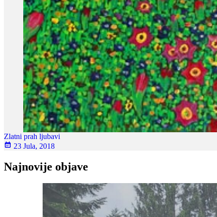
Zlatni prah ljubavi
23 Jula, 2018
Najnovije objave