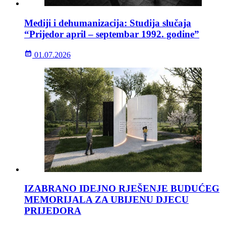
Mediji i dehumanizacija: Studija slučaja
“Prijedor april – septembar 1992. godine”
01.07.2026
IZABRANO IDEJNO RJEŠENJE BUDUĆEG
MEMORIJALA ZA UBIJENU DJECU
PRIJEDORA