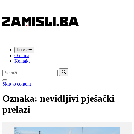
Rubrike
▾
O nama
Kontakt
Pretraga:
Skip to content
Oznaka:
nevidljivi pješački
prelazi