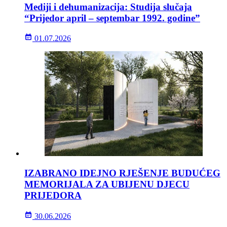
Mediji i dehumanizacija: Studija slučaja
“Prijedor april – septembar 1992. godine”
01.07.2026
IZABRANO IDEJNO RJEŠENJE BUDUĆEG
MEMORIJALA ZA UBIJENU DJECU
PRIJEDORA
30.06.2026