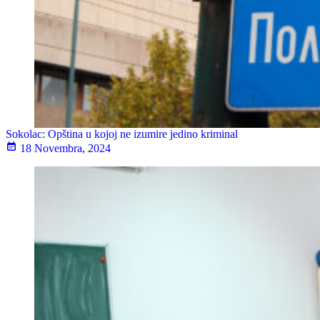
Sokolac: Opština u kojoj ne izumire jedino kriminal
18 Novembra, 2024