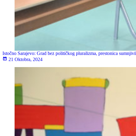
Istočno Sarajevo: Grad bez političkog pluralizma, prestonica sumnjivi
21 Oktobra, 2024