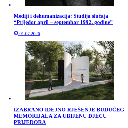
Mediji i dehumanizacija: Studija slučaja
“Prijedor april – septembar 1992. godine”
01.07.2026
IZABRANO IDEJNO RJEŠENJE BUDUĆEG
MEMORIJALA ZA UBIJENU DJECU
PRIJEDORA