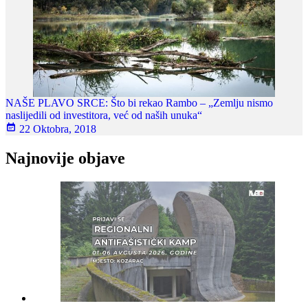
NAŠE PLAVO SRCE: Što bi rekao Rambo – „Zemlju nismo
naslijedili od investitora, već od naših unuka“
22 Oktobra, 2018
Najnovije objave