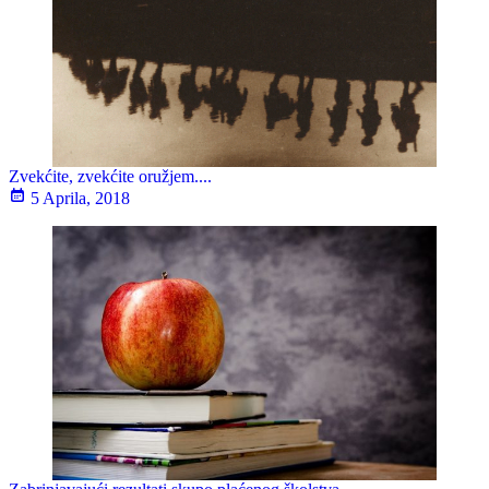
Zvekćite, zvekćite oružjem....
5 Aprila, 2018