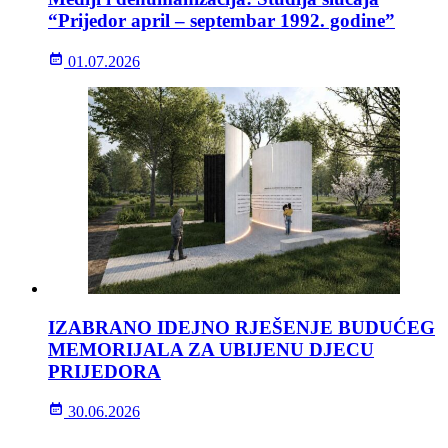
“Prijedor april – septembar 1992. godine”
01.07.2026
IZABRANO IDEJNO RJEŠENJE BUDUĆEG
MEMORIJALA ZA UBIJENU DJECU
PRIJEDORA
30.06.2026