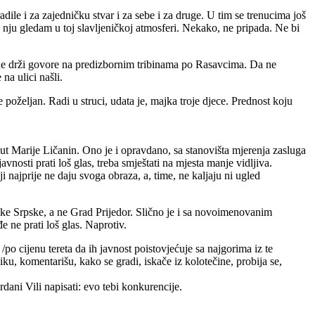
ile i za zajedničku stvar i za sebe i za druge. U tim se trenucima još
aš nju gledam u toj slavljeničkoj atmosferi. Nekako, ne pripada. Ne bi
 ne drži govore na predizbornim tribinama po Rasavcima. Da ne
na ulici našli.
 poželjan. Radi u struci, udata je, majka troje djece. Prednost koju
ut Marije Ličanin. Ono je i opravdano, sa stanovišta mjerenja zasluga
osti prati loš glas, treba smještati na mjesta manje vidljiva.
 najprije ne daju svoga obraza, a, time, ne kaljaju ni ugled
like Srpske, a ne Grad Prijedor. Slično je i sa novoimenovanim
 ne prati loš glas. Naprotiv.
po cijenu tereta da ih javnost poistovjećuje sa najgorima iz te
iku, komentarišu, kako se gradi, iskače iz kolotečine, probija se,
dani Vili napisati: evo tebi konkurencije.