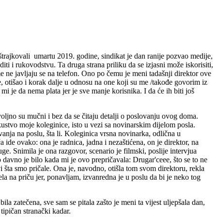
 štrajkovali umartu 2019. godine, sindikat je dan ranije pozvao medije,
iti i rukovodstvu. Ta druga strana priliku da se izjasni može iskorisiti,
čme ne javljaju se na telefon. Ono po čemu je meni tadašnji direktor ove
e, otišao i korak dalje u odnosu na one koji su me /takođe govorim iz
mi je da nema plata jer je sve manje korisnika. I da će ih biti još
ljno su mučni i bez da se čitaju detalji o poslovanju ovog doma.
kustvo moje koleginice, isto u vezi sa novinarskim dijelom posla.
vanja na poslu, šta li. Koleginica vrsna novinarka, odlična u
a ide ovako: ona je radnica, jadna i nezaštićena, on je direktor, na
e. Snimila je ona razgovor, scenario je filmski, poslije intervjua
o davno je bilo kada mi je ovo prepričavala: Drugar'ceee, što se to ne
vi šta smo pričale. Ona je, navodno, otišla tom svom direktoru, rekla
ela na priču jer, ponavljam, izvanredna je u poslu da bi je neko tog
la zatečena, sve sam se pitala zašto je meni ta vijest uljepšala dan,
tipičan stranački kadar.