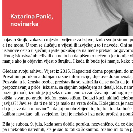
najavio štrajk, zakazao mjesto i vrijeme za izjave, iznio svoju stranu p
a i ne mora. U tom se slučaju u vijesti ili izvještaju to i navede. Oni 
ustanove ostao u sjećanju jeste pokušaj da na mene prebaci odgovornost
ličnog iskustva/ ubjeđivali da ne treba da pišem o nečemu jer to nije vi
manje ako ja objavim vijest o štrajku. I kada ih bude još manje, kako te
Gledam svoju arhivu. Vijest iz 2015. Kapaciteti doma popunjeni do ma
Privatnim porukama dobijam razne informacije, dijelove dokumenata, pre
Pozvala ju je ženska osoba, predstavila se, zatražila da se nađu da joj
prepoznavanju priče, iskusna, sa sjajnim osjećajem za detalj, ide, narav
poziciji moći, iznuđuje joj seks u zamjenu za zadržavanje radnog mjest
otišla stvari po gradu, telefon ostao stišan. Dolazi kući, uključi tele
javljaš?! Javi se, da ti ne bi’; ja malo na vrata došla. Koleginica je 
da je „sve dala u novine“ i da joj on obezbijedi to, to, to i to ako ho
kalibra navukao, ali, svejedno, kraj je nekako i za našu profesiju poni
Bila je subota, 9. jula, kada sam dobila poruku, nezvanično, da će dire
pa i nekoliko narednih, šta je sad to toliko šokantno. Stalno mi to na 