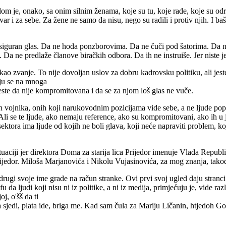
 je, onako, sa onim silnim ženama, koje su tu, koje rade, koje su odrad
tvar i za sebe. Za žene ne samo da nisu, nego su radili i protiv njih. I b
ja siguran glas. Da ne hoda ponzborovima. Da ne čuči pod šatorima. Da
. Da ne predlaže članove biračkih odbora. Da ih ne instruiše. Jer niste je 
ekao zvanje. To nije dovoljan uslov za dobru kadrovsku politiku, ali jeste
aju se na mnoga
jeste da nije kompromitovana i da se za njom loš glas ne vuče.
h vojnika, onih koji narukovodnim pozicijama vide sebe, a ne ljude pop
 se te ljude, ako nemaju reference, ako su kompromitovani, ako ih u javn
tora ima ljude od kojih ne boli glava, koji neće napraviti problem, koji
tuaciji jer direktora Doma za starija lica Prijedor imenuje Vlada Repub
ijedor. Miloša Marjanovića i Nikolu Vujasinovića, za mog znanja, takođe
rugi svoje ime grade na račun stranke. Ovi prvi svoj ugled daju stranci /
 ljudi koji nisu ni iz politike, a ni iz medija, primjećuju je, vide razl
j, o'šš da ti
 sjedi, plata ide, briga me. Kad sam čula za Mariju Ličanin, htjedoh Gor