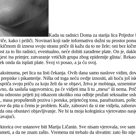
Kada su radnici Doma za starija lica Prijedor
riče, kako i priliči. Novinari koji rade informativu dužni su prostor ponud
sa kičmom ili iznesu svoju stranu priče ili kažu da to ne žele; oni bez ki
 za to što radnici, eventualno, neće dobiti zarađene plate. On je, dakl
jest /na primjer, zatvaranje vrtićkih grupa zbog epidemije glista/. Rekao 
k onda da isplati plate. Svoj vi posao, a ja ću svoj.
ksimuma, pet lica na listi čekanja. Ovih dana samo naslove vidim, dovo
piske i pikanterije. Ništa od toga neću ovdje iznositi, ali hoću još is
 ispriča svoju priču za koju želi da se objavi, žrtva je mobinga, uznemira
no, da sasluša sagovornicu, pa će vidjeti ima li tu „mesa“ ili nema. Prič
a odnosno prijeti joj otkazom ukoliko ona odbije pružati seksualne uslug
fon, masa propuštenih poziva i poruka, prijetećeg tona, parafraziram, pošt
nazove da pita u čemu je problem. Kaže, zaboravi da si me vidjela, zabora
će da ona obustavi objavljivanje. Ne bi ta moja koleginica vjerovatno nasj
žavajući.
ktorica ove ustanove biti Marija Ličanin. Sve nisam vjerovala, sve sam bi
pameti, a da ne znam zašto. Vremena mi trebalo da shvatim: zato što nije 