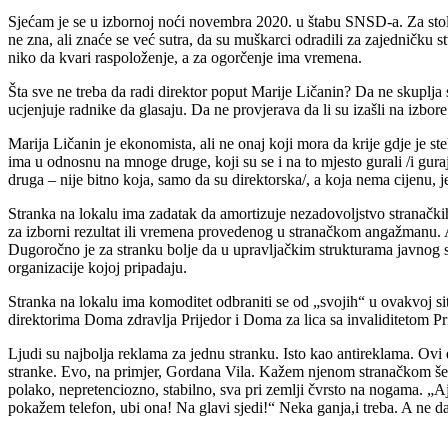
Sjećam je se u izbornoj noći novembra 2020. u štabu SNSD-a. Za stolom
ne zna, ali znaće se već sutra, da su muškarci odradili za zajedničku s
niko da kvari raspoloženje, a za ogorčenje ima vremena.
Šta sve ne treba da radi direktor poput Marije Ličanin? Da ne skupl
ucjenjuje radnike da glasaju. Da ne provjerava da li su izašli na izbore
Marija Ličanin je ekonomista, ali ne onaj koji mora da krije gdje je st
ima u odnosnu na mnoge druge, koji su se i na to mjesto gurali /i gur
druga – nije bitno koja, samo da su direktorska/, a koja nema cijenu, 
Stranka na lokalu ima zadatak da amortizuje nezadovoljstvo stranački
za izborni rezultat ili vremena provedenog u stranačkom angažmanu. Ali
Dugoročno je za stranku bolje da u upravljačkim strukturama javnog sek
organizacije kojoj pripadaju.
Stranka na lokalu ima komoditet odbraniti se od „svojih“ u ovakvoj si
direktorima Doma zdravlja Prijedor i Doma za lica sa invaliditetom Pr
Ljudi su najbolja reklama za jednu stranku. Isto kao antireklama. Ovi d
stranke. Evo, na primjer, Gordana Vila. Kažem njenom stranačkom šefu da
polako, nepretenciozno, stabilno, sva pri zemlji čvrsto na nogama. „Ajo
pokažem telefon, ubi ona! Na glavi sjedi!“ Neka ganja,i treba. A ne da