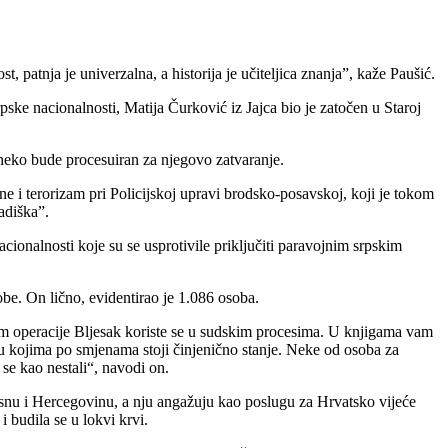
, patnja je univerzalna, a historija je učiteljica znanja”, kaže Paušić.
e nacionalnosti, Matija Čurković iz Jajca bio je zatočen u Staroj
 neko bude procesuiran za njegovo zatvaranje.
ine i terorizam pri Policijskoj upravi brodsko-posavskoj, koji je tokom
adiška”.
cionalnosti koje su se usprotivile priključiti paravojnim srpskim
obe. On lično, evidentirao je 1.086 osoba.
kom operacije Bljesak koriste se u sudskim procesima. U knjigama vam
 u kojima po smjenama stoji činjenično stanje. Neke od osoba za
e kao nestali“, navodi on.
Bosnu i Hercegovinu, a nju angažuju kao poslugu za Hrvatsko vijeće
 budila se u lokvi krvi.