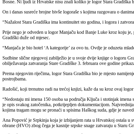
Bosne. Ni ljudi iz Hrvatske nisu znali koliko je logor Stara Gradiška b
On i danas susreće brojne bivše logoraše s kojima razgovara o danima
“Nažalost Stara Gradiška ima kontinuitet sto godina, i logora i zatvora
Prije nego je odveden u logor Manjaču kod Banje Luke kroz koju je, 
Gradiški duže od mjesec.
“Manjača je bio hotel ‘A kategorije’ za ovo tu. Ovdje je oduzeta mlad
Sudbine slične njegovoj zabilježio je u svoje dvije knjige o logoru Gra
obilježavanja zatvaranja Stare Gradiške 3. februara ove godine prikaz
Prema njegovim riječima, logor Stara Gradiška bio je mjesto namijenjen
postrojbama.
Radošić, koji trenutno radi na trećoj knjizi, kaže da su kroz ovaj log
“Nedostaju mi imena 150 osoba sa područja Ključa i stotinjak imena s
je opis svakog zatočenika, potkrijepljen dokumentacijom. Najvrednija 
kojima tragam mogu se pronaći u spisima Haškog suda, gdje je navede
Ana Popović je Srpkinja koja je izbijanjem rata u Hrvatskoj ostala u
obrane (HVO) zbog čega je kasnije srpske snage zatvaraju u Staru Gradi