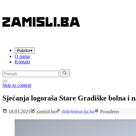
Rubrike
▾
O nama
Kontakt
Pretraga:
Skip to content
Sjećanja logoraša Stare Gradiške bolna i n
18.03.2025
zamisli.ba
diskriminacija.ba
Posuđeno