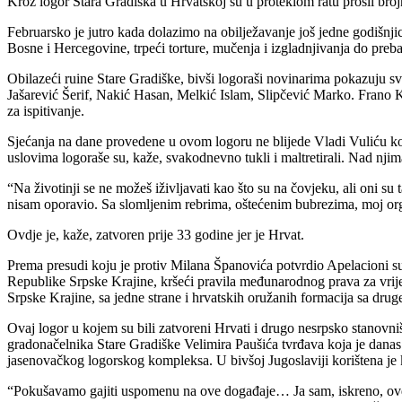
Kroz logor Stara Gradiška u Hrvatskoj su u proteklom ratu prošli broj
Februarsko je jutro kada dolazimo na obilježavanje još jedne godišnjic
Bosne i Hercegovine, trpeći torture, mučenja i izgladnjivanja do preb
Obilazeći ruine Stare Gradiške, bivši logoraši novinarima pokazuju sv
Jašarević Šerif, Nakić Hasan, Melkić Islam, Slipčević Marko. Frano Kl
za ispitivanje.
Sjećanja na dane provedene u ovom logoru ne blijede Vladi Vuliću koji
uslovima logoraše su, kaže, svakodnevno tukli i maltretirali. Nad njima 
“Na životinji se ne možeš iživljavati kao što su na čovjeku, ali oni su
nisam oporavio. Sa slomljenim rebrima, oštećenim bubrezima, moj organi
Ovdje je, kaže, zatvoren prije 33 godine jer je Hrvat.
Prema presudi koju je protiv Milana Španovića potvrdio Apelacioni s
Republike Srpske Krajine, kršeći pravila međunarodnog prava za vri
Srpske Krajine, sa jedne strane i hrvatskih oružanih formacija sa drug
Ovaj logor u kojem su bili zatvoreni Hrvati i drugo nesrpsko stanovni
gradonačelnika Stare Gradiške Velimira Paušića tvrđava koja je danas 
jasenovačkog logorskog kompleksa. U bivšoj Jugoslaviji korištena j
“Pokušavamo gajiti uspomenu na ove događaje… Ja sam, iskreno, ovdje 