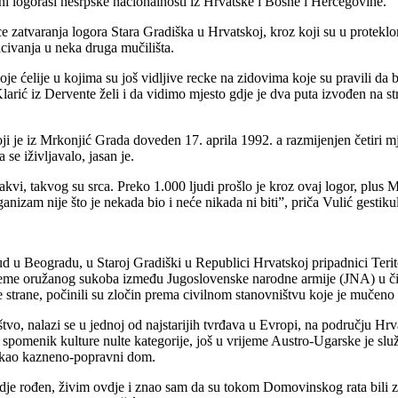
ni logoraši nesrpske nacionalnosti iz Hrvatske i Bosne i Hercegovine.
e zatvaranja logora Stara Gradiška u Hrvatskoj, kroz koji su u proteklom 
acivanja u neka druga mučilišta.
oje ćelije u kojima su još vidljive recke na zidovima koje su pravili d
arić iz Dervente želi i da vidimo mjesto gdje je dva puta izvođen na str
 je iz Mrkonjić Grada doveden 17. aprila 1992. a razmijenjen četiri mj
se iživljavalo, jasan je.
 takvi, takvog su srca. Preko 1.000 ljudi prošlo je kroz ovaj logor, plus
zam nije što je nekada bio i neće nikada ni biti”, priča Vulić gestikul
ud u Beogradu, u Staroj Gradiški u Republici Hrvatskoj pripadnici Te
jeme oružanog sukoba između Jugoslovenske narodne armije (JNA) u či
e strane, počinili su zločin prema civilnom stanovništvu koje je mučeno 
štvo, nalazi se u jednoj od najstarijih tvrđava u Evropi, na području 
spomenik kulture nulte kategorije, još u vrijeme Austro-Ugarske je služ
e kao kazneno-popravni dom.
rođen, živim ovdje i znao sam da su tokom Domovinskog rata bili zatoč