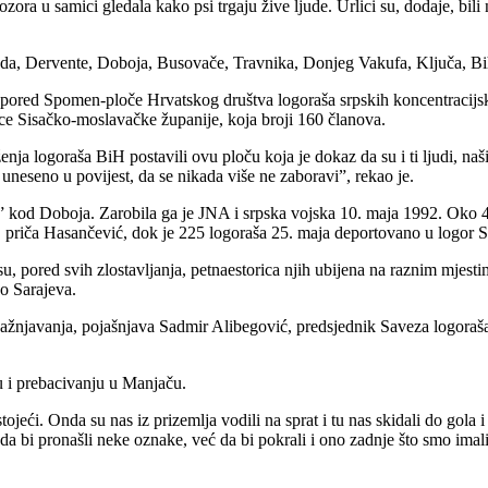
zora u samici gledala kako psi trgaju žive ljude. Urlici su, dodaje, bili
oda, Dervente, Doboja, Busovače, Travnika, Donjeg Vakufa, Ključa, B
pored Spomen-ploče Hrvatskog društva logoraša srpskih koncentracijskih
ce Sisačko-moslavačke županije, koja broji 160 članova.
 logoraša BiH postavili ovu ploču koja je dokaz da su i ti ljudi, naši pr
uneseno u povijest, da se nikada više ne zaboravi”, rekao je.
a” kod Doboja. Zarobila ga je JNA i srpska vojska 10. maja 1992. Oko 
”, priča Hasančević, dok je 225 logoraša 25. maja deportovano u logor 
o su, pored svih zlostavljanja, petnaestorica njih ubijena na raznim mje
ko Sarajeva.
 kažnjavanja, pojašnjava Sadmir Alibegović, predsjednik Saveza logora
u i prebacivanju u Manjaču.
tojeći. Onda su nas iz prizemlja vodili na sprat i tu nas skidali do gola i
li da bi pronašli neke oznake, već da bi pokrali i ono zadnje što smo im