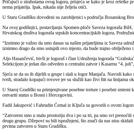
Pričajući o strahotama ovog logora, prisjeća se kako je kroz rešetke pro
nema prijatelja. Ipak, nikada nije željela otići.
U Staru Gradišku dovođeni su zarobljenici s područja Bosanskog Br
Na ovoj godišnjici, postavljanju Spomen-ploče Saveza logoraša BiH, 
Hrvatskog društva logoraša srpskih koncentracijskih logora, Podružni
“Iznimno je važno da smo danas sa našim prijateljima iz Saveza udruženja
iznimno drago da smo ustupili ovo mjesto, da bude trajno obilježeno i 
Aljo Hasančević, bivši je logoraš i član Udruženja logoraša “Grabsk
Selekcijom je jedan dio odveden u centralni zatvor i Kasarnu “4. juli
Sjeća se da su ih dijelili u grupe i slali u logor Manjača. Navodi kak
tvrdi, stradalo kopajući rovove jer su služili kao živi štit na linijama o
U Staroj Gradiški su primjenjivane posebne torture i posebni sistemi
ostvariti status u Bosni i Hercegovini.
Fadil Jakupović i Fahrudin Ćemal iz Ključa su govorili o ovom logor
“Zatvoreni smo u malu prostoriju dva i po sa tri, pa smo svi prenoćili s
drugu grupu. Džepovi su bili ispražnjeni, što znači da nas nisu skida
prvima zatvoren u Staru Gradišku.