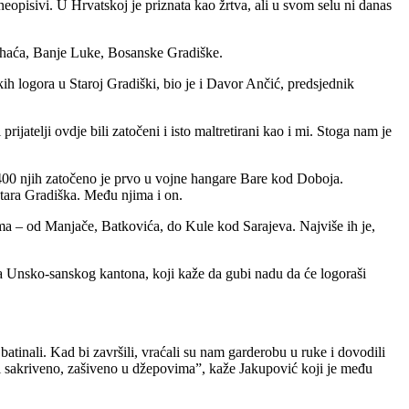
 neopisivi. U Hrvatskoj je priznata kao žrtva, ali u svom selu ni danas
ihaća, Banje Luke, Bosanske Gradiške.
 logora u Staroj Gradiški, bio je i Davor Ančić, predsjednik
ijatelji ovdje bili zatočeni i isto maltretirani kao i mi. Stoga nam je
400 njih zatočeno je prvo u vojne hangare Bare kod Doboja.
Stara Gradiška. Među njima i on.
stima – od Manjače, Batkovića, do Kule kod Sarajeva. Najviše ih je,
ša Unsko-sanskog kantona, koji kaže da gubi nadu da će logoraši
 batinali. Kad bi završili, vraćali su nam garderobu u ruke i dovodili
ali sakriveno, zašiveno u džepovima”, kaže Jakupović koji je među