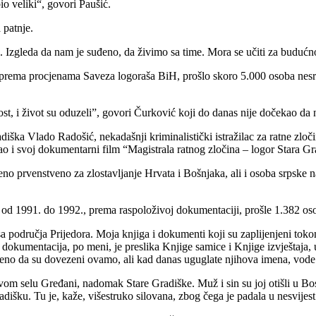
io veliki“, govori Paušić.
 patnje.
. Izgleda da nam je suđeno, da živimo sa time. Mora se učiti za budućnost
prema procjenama Saveza logoraša BiH, prošlo skoro 5.000 osoba nesrpsk
ost, i život su oduzeli”, govori Čurković koji do danas nije dočekao da
diška Vlado Radošić, nekadašnji kriminalistički istražilac za ratne zloč
ao i svoj dokumentarni film “Magistrala ratnog zločina – logor Stara Gr
o prvenstveno za zlostavljanje Hrvata i Bošnjaka, ali i osoba srpske na
or od 1991. do 1992., prema raspoloživoj dokumentaciji, prošle 1.382 os
a područja Prijedora. Moja knjiga i dokumenti koji su zaplijenjeni to
dokumentacija, po meni, je preslika Knjige samice i Knjige izvještaja,
no da su dovezeni ovamo, ali kad danas uguglate njihova imena, vode s
 svom selu Gređani, nadomak Stare Gradiške. Muž i sin su joj otišli u 
šku. Tu je, kaže, višestruko silovana, zbog čega je padala u nesvijest i