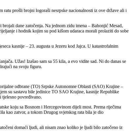
ratu prošli brojni logoraši nesrpske nacionalnosti iz ove države ali i
a bi brojali dane zatočenja. Na jednom zidu imena – Bahonjić Mesad,
ijeljanje i hodnik kojim su pod kišom udaraca morali prolaziti do sobe
eseca kasnije – 23. augusta u Jezeru kod Jajca. U katastrofalnim
 Manjača. Užas! Izašao sam sa 55 kila, a evo vidite sad. Ni do danas se
irajući na svoju figuru.
ritorijalne odbrane (TO) Srpske Autonomne Oblasti (SAO) Krajine –
jem su sastavu bile jedinice TO SAO Krajine, kasnije Republike
i tjelesno povređivano.
Hrvatske koju sa Bosnom i Hercegovinom dijeli most. Prema riječima
ila kao zatvor, a tokom Drugog svjetskog rata bila je dio
eni domaći ljudi, ali nisam znao koliko je ljudi bilo zatočeno iz